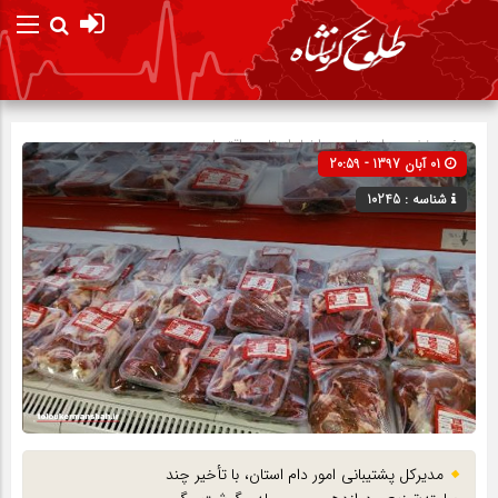
صفحه نخست
اجتماعی
»
اخبار استان
»
اقتصادی
01 آبان 1397 - 20:59
شناسه : 10245
مدیرکل پشتیبانی امور دام استان، با تأخیر چند