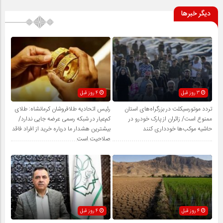
دیگر خبرها
3 روز قبل
4 روز قبل
تردد موتورسیکلت در بزرگراه‌های استان
رئیس اتحادیه طلافروشان کرمانشاه: طلای
ممنوع است/ زائران از پارک خودرو در
کم‌عیار در شبکه رسمی عرضه جایی ندارد/
حاشیه موکب‌ها خودداری کنند
بیشترین هشدار ما درباره خرید از افراد فاقد
صلاحیت است
4 روز قبل
4 روز قبل