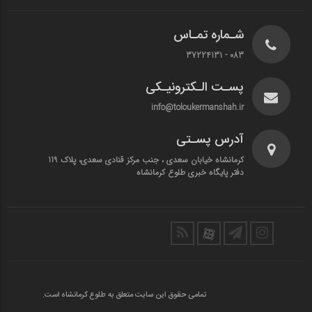
شـماره تمـاس
083 - 37224131
پسـت الـکترونیـکی
info@toloukermanshah.ir
آدرس پسـتی
کرمانشاه خیابان سعدی ، جنب مرکز قنادی سعدی، پلاک 119
دفتر پایگاه خبری طلوع کرمانشاه
تمامی حقوق این سایت متعلق به طلوع کرمانشاه است.