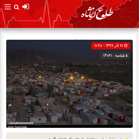
صفحه نخست
اجتماعی
»
اخبار استان
19 آذر 1397 - 11:28
شناسه : 13041