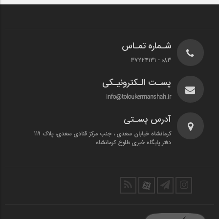
شـماره تمـاس
083 - 37224131
پسـت الـکترونیـکی
info@toloukermanshah.ir
آدرس پسـتی
کرمانشاه خیابان سعدی ، جنب مرکز قنادی سعدی، پلاک 119
دفتر پایگاه خبری طلوع کرمانشاه