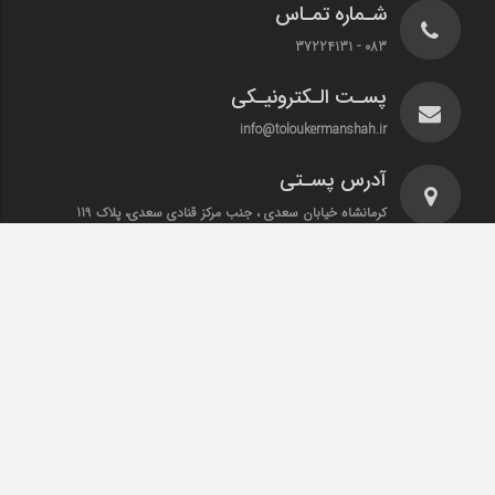
شـماره تمـاس
083 - 37224131
پسـت الـکترونیـکی
info@toloukermanshah.ir
آدرس پسـتی
کرمانشاه خیابان سعدی ، جنب مرکز قنادی سعدی، پلاک 119
دفتر پایگاه خبری طلوع کرمانشاه
تمامی حقوق این سایت متعلق به طلوع کرمانشاه است.