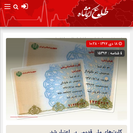
صفحه نخست
اجتماعی
»
اخبار استان
»
اختصاصی
18 دی 1397 - 10:28
شناسه : 15394
کارت‌های ملی قدیمی بی اعتبار شد