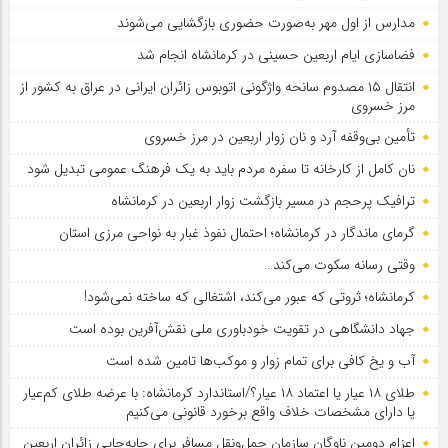
مدارس از اول مهر به‌صورت حضوری بازگشایی می‌شوند
فضاسازی ایام اربعین حسینی در کرمانشاه انجام شد
انتقال ۱۵ مصدوم سانحه واژگونی اتوبوس زائران ایرانی در عراق به کشور از
مرز خسروی
تأمین بی‌وقفه آرد و نان زوار اربعین در مرز خسروی
نان کامل از کارخانه تا سفره مردم باید به یک فرهنگ عمومی تبدیل شود
ترافیک پرحجم در مسیر بازگشت زوار اربعین در کرمانشاه
گرمای ماندگار در کرمانشاه؛ احتمال نفوذ غبار به نواحی مرزی استان
وقتی رسانه سکوت می‌کند…
کرمانشاه؛ ثروتی که عبور می‌کند، اشتغالی که ساخته نمی‌شود!
جهاد دانشگاهی در تقویت خودباوری ملی نقش‌آفرین بوده است
آب و یخ کافی برای تمام زوار و موکب‌ها تامین شده است
طلای ۱۸ عیار یا اعتماد ۱۸ عیار؟/استاندارد کرمانشاه: با عرضه طلای کم‌عیار
یا دارای مشخصات خلاف واقع برخورد قانونی می‌کنیم
اعزام دومین ناوگان سازمان حمل‌ونقل مسافر برای جابه‌جایی زائران اربعین