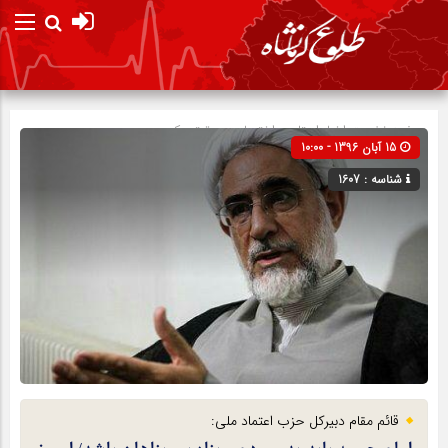
صفحه نخست
اخبار استان
»
اختصاصی
»
تیتر یک
15 آبان 1396 - 10:00
شناسه : 1607
قائم مقام دبيركل حزب اعتماد ملی: