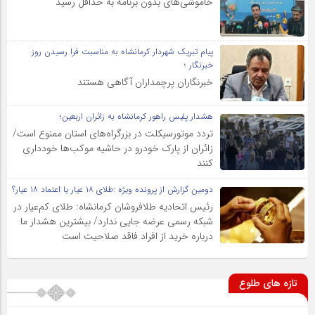
خاموشی‌های بدون برنامه به حداقل رسید
پیام تبریک شهردار کرمانشاه به مناسبت فرا رسیدن روز
خبرنگار ؛
خبرنگاران پرچمداران آگاهی هستند
هشدار پلیس راهور کرمانشاه به زائران اربعین؛
تردد موتورسیکلت در بزرگراه‌های استان ممنوع است/
زائران از پارک خودرو در حاشیه موکب‌ها خودداری
کنند
دومین گزارش از پرونده ویژه :طلای ۱۸ عیار یا اعتماد ۱۸ عیار؟
رئیس اتحادیه طلافروشان کرمانشاه: طلای کم‌عیار در
شبکه رسمی عرضه جایی ندارد/ بیشترین هشدار ما
درباره خرید از افراد فاقد صلاحیت است
تازه های طلوع