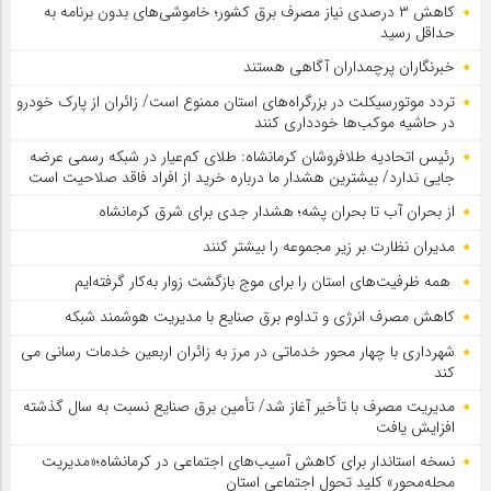
کاهش ۳ درصدی نیاز مصرف برق کشور؛ خاموشی‌های بدون برنامه به
حداقل رسید
خبرنگاران پرچمداران آگاهی هستند
تردد موتورسیکلت در بزرگراه‌های استان ممنوع است/ زائران از پارک خودرو
در حاشیه موکب‌ها خودداری کنند
رئیس اتحادیه طلافروشان کرمانشاه: طلای کم‌عیار در شبکه رسمی عرضه
جایی ندارد/ بیشترین هشدار ما درباره خرید از افراد فاقد صلاحیت است
از بحران آب تا بحران پشه؛ هشدار جدی برای شرق کرمانشاه
مدیران نظارت بر زیر مجموعه را بیشتر کنند
همه ظرفیت‌های استان را برای موج بازگشت زوار به‌کار گرفته‌ایم
کاهش مصرف انرژی و تداوم برق صنایع با مدیریت هوشمند شبکه
شهرداری با چهار محور خدماتی در مرز به زائران اربعین خدمات رسانی می
کند
مدیریت مصرف با تأخیر آغاز شد/ تأمین برق صنایع نسبت به سال گذشته
افزایش یافت
نسخه استاندار برای کاهش آسیب‌های اجتماعی در کرمانشاه؛«مدیریت
محله‌محور» کلید تحول اجتماعی استان