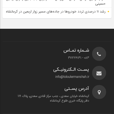
حسینی
رشد ۱۱ درصدی تردد خودروها در جاده‌های مسیر زوار اربعین در کرمانشاه
شـماره تمـاس
083 - 37224131
پسـت الـکترونیـکی
info@toloukermanshah.ir
آدرس پسـتی
کرمانشاه خیابان سعدی ، جنب مرکز قنادی سعدی، پلاک 119
دفتر پایگاه خبری طلوع کرمانشاه