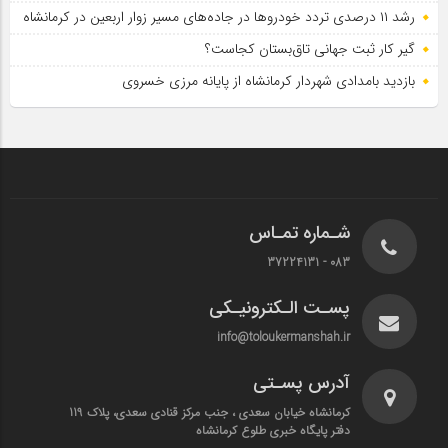
رشد ۱۱ درصدی تردد خودروها در جاده‌های مسیر زوار اربعین در کرمانشاه
گیر کار ثبت جهانی تاق‌بستان کجاست؟
بازدید بامدادی شهردار کرمانشاه از پایانه مرزی خسروی
شـماره تمـاس
083 - 37224131
پسـت الـکترونیـکی
info@toloukermanshah.ir
آدرس پسـتی
کرمانشاه خیابان سعدی ، جنب مرکز قنادی سعدی، پلاک 119
دفتر پایگاه خبری طلوع کرمانشاه