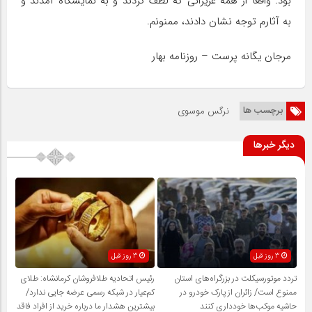
بود. واقعا از همه عزیزانی که لطف کردند و به نمایشگاه آمدند و
به آثارم توجه نشان دادند، ممنونم.
مرجان یگانه پرست – روزنامه بهار
برچسب ها
نرگس موسوی
دیگر خبرها
3 روز قبل
3 روز قبل
تردد موتورسیکلت در بزرگراه‌های استان
رئیس اتحادیه طلافروشان کرمانشاه: طلای
ممنوع است/ زائران از پارک خودرو در
کم‌عیار در شبکه رسمی عرضه جایی ندارد/
حاشیه موکب‌ها خودداری کنند
بیشترین هشدار ما درباره خرید از افراد فاقد