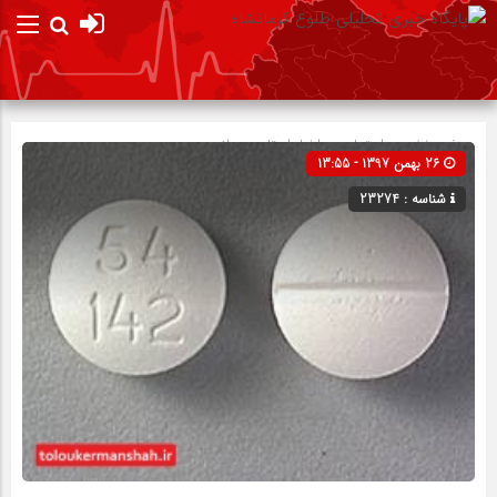
صفحه نخست
اجتماعی
»
اخبار استان
»
سلامت
26 بهمن 1397 - 13:55
شناسه : 23274