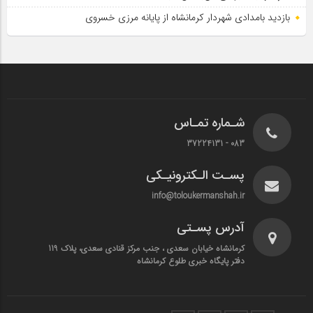
بازدید بامدادی شهردار کرمانشاه از پایانه مرزی خسروی
شـماره تمـاس
083 - 37224131
پسـت الـکترونیـکی
info@toloukermanshah.ir
آدرس پسـتی
کرمانشاه خیابان سعدی ، جنب مرکز قنادی سعدی، پلاک 119
دفتر پایگاه خبری طلوع کرمانشاه