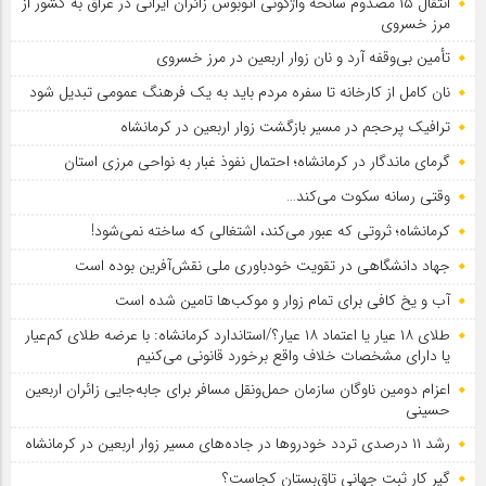
انتقال ۱۵ مصدوم سانحه واژگونی اتوبوس زائران ایرانی در عراق به کشور از
مرز خسروی
تأمین بی‌وقفه آرد و نان زوار اربعین در مرز خسروی
نان کامل از کارخانه تا سفره مردم باید به یک فرهنگ عمومی تبدیل شود
ترافیک پرحجم در مسیر بازگشت زوار اربعین در کرمانشاه
گرمای ماندگار در کرمانشاه؛ احتمال نفوذ غبار به نواحی مرزی استان
وقتی رسانه سکوت می‌کند…
کرمانشاه؛ ثروتی که عبور می‌کند، اشتغالی که ساخته نمی‌شود!
جهاد دانشگاهی در تقویت خودباوری ملی نقش‌آفرین بوده است
آب و یخ کافی برای تمام زوار و موکب‌ها تامین شده است
طلای ۱۸ عیار یا اعتماد ۱۸ عیار؟/استاندارد کرمانشاه: با عرضه طلای کم‌عیار
یا دارای مشخصات خلاف واقع برخورد قانونی می‌کنیم
اعزام دومین ناوگان سازمان حمل‌ونقل مسافر برای جابه‌جایی زائران اربعین
حسینی
رشد ۱۱ درصدی تردد خودروها در جاده‌های مسیر زوار اربعین در کرمانشاه
گیر کار ثبت جهانی تاق‌بستان کجاست؟