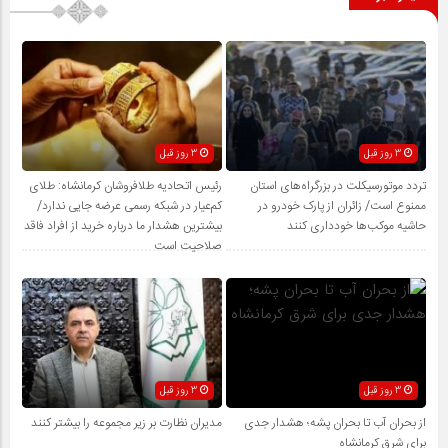
3 روز قبل
3 روز قبل
تردد موتورسیکلت در بزرگراه‌های استان
رئیس اتحادیه طلافروشان کرمانشاه: طلای
ممنوع است/ زائران از پارک خودرو در
کم‌عیار در شبکه رسمی عرضه جایی ندارد/
حاشیه موکب‌ها خودداری کنند
بیشترین هشدار ما درباره خرید از افراد فاقد
صلاحیت است
3 روز قبل
3 روز قبل
از بحران آب تا بحران پشه؛ هشدار جدی
مدیران نظارت بر زیر مجموعه را بیشتر کنند
برای شرق کرمانشاه