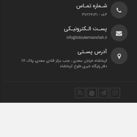
شـماره تمـاس
083 - 37224131
پسـت الـکترونیـکی
info@toloukermanshah.ir
آدرس پسـتی
کرمانشاه خیابان سعدی ، جنب مرکز قنادی سعدی، پلاک 119
دفتر پایگاه خبری طلوع کرمانشاه
تمامی حقوق این سایت متعلق به طلوع کرمانشاه است.