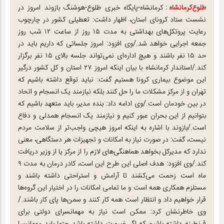
طلوع‌‌کرمانشاه :
کرمانشاه-پایگاه خبری طلوع-هوشنگ بازوند امروز در
نشست ستاد کرونای استان، اظهار داشت: تعطیلی کشور در چارچوب
رعایت پروتکل‌های بهداشتی به مدت ۱۵ روز از ساعت ۱۲ شب روز
جمعه اجرایی خواهد شد./وی افزود: امروز جلساتی که داریم باید در
حد ۱۵ نفر باشند و هیچ اداره‌ای نمی‌تواند جلسه بالای ۱۵ نفر برگزار
کند./استاندار کرمانشاه با بیان اینکه امروز ۲۷ استان و کل کشور درگیر
این موضوع بیماری کرونا هستیم گفت: نباید توقع داشته باشیم که
تهران و از مرکز مشکلات ما را حل کنند بلکه نیازمند یک انسجام و اتحاد
در بین خودمان است./وی ادامه داد: بنده مدیر، باید متعهد باشیم که
بتوانیم از این بحران عبور کنیم و نیازمند یک انسجام همدلی و دفاع
است./بازوند با اشاره به اینکه امروز هیچی واجب‌تر از سلامت مردم
نیست، گفت: در صورت نیاز به امکانات و تجهیزات هر دستگاهی، معنی
ندارد که مدیرکل بخواهد هماهنگی‌های لازم را از مرکز یا از وزیر دریافت
کند./وی افزود: هدف اصلی این طرح این است، کادر درمان به مدت ۹
ماه است زحمت می‌کشند تا آرامش و استراحتی داشته باشند و
مستلزم همکاری همه است و ما تمامی امکانات را در اختیار این گروه‌ها
قرار خواهیم داد و انتظار است همه کار کنند و سمن‌ها پای کار باشند./
وی خاطرنشان کرد: ممکن است نیاز به مهمانسرای دولتی برای