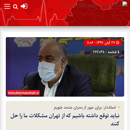
صفحه نخست
اجتماعی
»
اخبار استان
»
سلامت
29 آبان 1399 - 11:06
شناسه : 262038
استاندار: برای عبور از بحران متحد شویم
نباید توقع داشته باشیم که از تهران مشکلات ما را حل
کنند