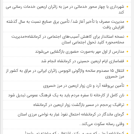
شهرداری با چهار محور خدماتی در مرز به زائران اربعین خدمات رسانی می
کند
مدیریت مصرف با تأخیر آغاز شد/ تأمین برق صنایع نسبت به سال گذشته
افزایش یافت
نسخه استاندار برای کاهش آسیب‌های اجتماعی در کرمانشاه؛«مدیریت
محله‌محور» کلید تحول اجتماعی استان
مدارس از اول مهر به‌صورت حضوری بازگشایی می‌شوند
فضاسازی ایام اربعین حسینی در کرمانشاه انجام شد
انتقال ۱۵ مصدوم سانحه واژگونی اتوبوس زائران ایرانی در عراق به کشور از
مرز خسروی
تأمین بی‌وقفه آرد و نان زوار اربعین در مرز خسروی
نان کامل از کارخانه تا سفره مردم باید به یک فرهنگ عمومی تبدیل شود
ترافیک پرحجم در مسیر بازگشت زوار اربعین در کرمانشاه
گرمای ماندگار در کرمانشاه؛ احتمال نفوذ غبار به نواحی مرزی استان
وقتی رسانه سکوت می‌کند…
کرمانشاه؛ ثروتی که عبور می‌کند، اشتغالی که ساخته نمی‌شود!