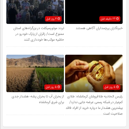
26 دقیقه قبل
4 روز قبل
خبرنگاران پرچمداران آگاهی هستند
تردد موتورسیکلت در بزرگراه‌های استان
ممنوع است/ زائران از پارک خودرو در
حاشیه موکب‌ها خودداری کنند
5 روز قبل
5 روز قبل
رئیس اتحادیه طلافروشان کرمانشاه: طلای
از بحران آب تا بحران پشه؛ هشدار جدی
کم‌عیار در شبکه رسمی عرضه جایی ندارد/
برای شرق کرمانشاه
بیشترین هشدار ما درباره خرید از افراد فاقد
صلاحیت است