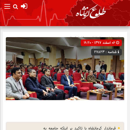
صفحه نخست
اجتماعی
»
اخبار استان
06 اسفند 1397 - 19:20
شناسه : 27823
فرماندار کرمانشاه با تاکید بر اینکه جامعه به