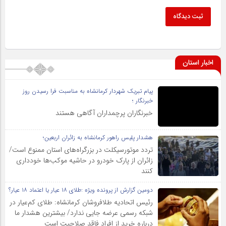
ثبت دیدگاه
اخبار استان
پیام تبریک شهردار کرمانشاه به مناسبت فرا رسیدن روز
خبرنگار ؛
خبرنگاران پرچمداران آگاهی هستند
هشدار پلیس راهور کرمانشاه به زائران اربعین؛
تردد موتورسیکلت در بزرگراه‌های استان ممنوع است/
زائران از پارک خودرو در حاشیه موکب‌ها خودداری
کنند
دومین گزارش از پرونده ویژه :طلای ۱۸ عیار یا اعتماد ۱۸ عیار؟
رئیس اتحادیه طلافروشان کرمانشاه: طلای کم‌عیار در
شبکه رسمی عرضه جایی ندارد/ بیشترین هشدار ما
درباره خرید از افراد فاقد صلاحیت است