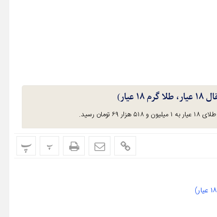
عیار)
پ
پ