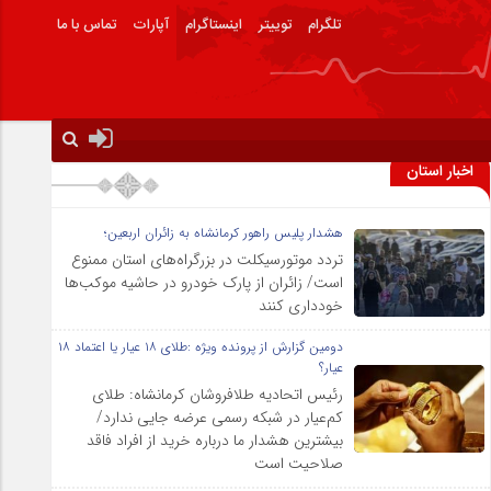
تلگرام
توییتر
اینستاگرام
آپارات
تماس با ما
اخبار استان
هشدار پلیس راهور کرمانشاه به زائران اربعین؛
تردد موتورسیکلت در بزرگراه‌های استان ممنوع
است/ زائران از پارک خودرو در حاشیه موکب‌ها
خودداری کنند
دومین گزارش از پرونده ویژه :طلای ۱۸ عیار یا اعتماد ۱۸
عیار؟
رئیس اتحادیه طلافروشان کرمانشاه: طلای
کم‌عیار در شبکه رسمی عرضه جایی ندارد/
بیشترین هشدار ما درباره خرید از افراد فاقد
صلاحیت است