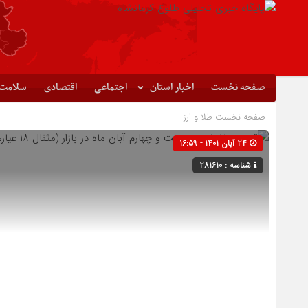
صفحه نخست
اخبار استان
اجتماعی
اقتصادی
سلامت
صفحه نخست
طلا و ارز
24 آبان 1401 - 16:59
شناسه : 281610