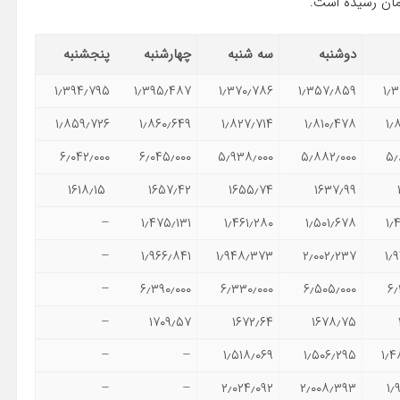
دوشنبه
سه شنبه
چهارشنبه
پنجشنبه
۱٫۳۹۴٫۷۹۵
۱٫۳۹۵٫۴۸۷
۱٫۳۷۰٫۷۸۶
۱٫۳۵۷٫۸۵۹
۱٫
۱٫۸۵۹٫۷۲۶
۱٫۸۶۰٫۶۴۹
۱٫۸۲۷٫۷۱۴
۱٫۸۱۰٫۴۷۸
۱٫
۶٫۰۴۲٫۰۰۰
۶٫۰۴۵٫۰۰۰
۵٫۹۳۸٫۰۰۰
۵٫۸۸۲٫۰۰۰
۵٫
۱۶۱۸٫۱۵
۱۶۵۷٫۴۲
۱۶۵۵٫۷۴
۱۶۳۷٫۹۹
–
۱٫۴۷۵٫۱۳۱
۱٫۴۶۱٫۲۸۰
۱٫۵۰۱٫۶۷۸
۱٫
–
۱٫۹۶۶٫۸۴۱
۱٫۹۴۸٫۳۷۳
۲٫۰۰۲٫۲۳۷
۱٫
–
۶٫۳۹۰٫۰۰۰
۶٫۳۳۰٫۰۰۰
۶٫۵۰۵٫۰۰۰
۶٫
–
۱۷۰۹٫۵۷
۱۶۷۲٫۶۴
۱۶۷۸٫۷۵
–
–
۱٫۵۱۸٫۰۶۹
۱٫۵۰۶٫۲۹۵
۱٫
–
–
۲٫۰۲۴٫۰۹۲
۲٫۰۰۸٫۳۹۳
۱٫