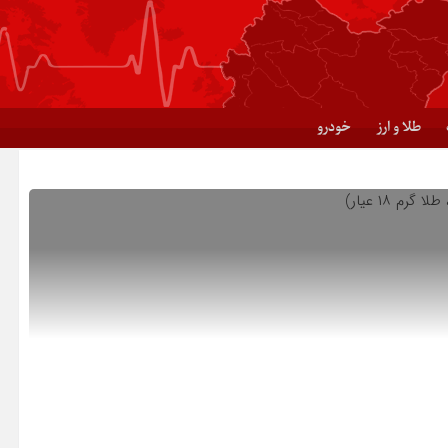
طلا و ارز
خودرو