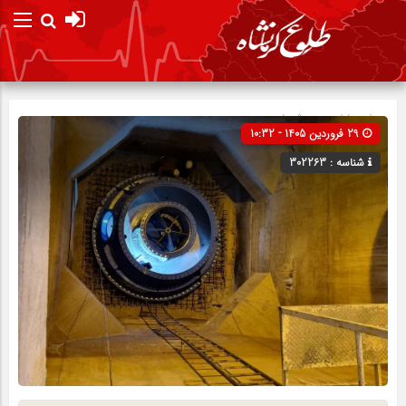
صفحه نخست
پیش نویس
29 فروردین 1405 - 10:32
شناسه : 302263