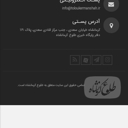
پسـت الـکترونیـکی
info@toloukermanshah.ir
آدرس پسـتی
کرمانشاه خیابان سعدی ، جنب مرکز قنادی سعدی، پلاک 119
دفتر پایگاه خبری طلوع کرمانشاه
تمامی حقوق این سایت متعلق به طلوع کرمانشاه است.