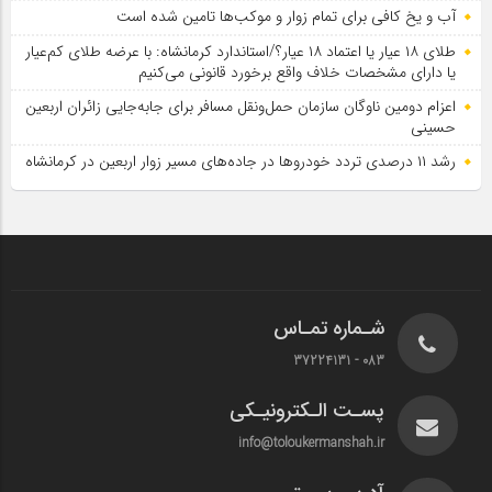
آب و یخ کافی برای تمام زوار و موکب‌ها تامین شده است
طلای ۱۸ عیار یا اعتماد ۱۸ عیار؟/استاندارد کرمانشاه: با عرضه طلای کم‌عیار
یا دارای مشخصات خلاف واقع برخورد قانونی می‌کنیم
اعزام دومین ناوگان سازمان حمل‌ونقل مسافر برای جابه‌جایی زائران اربعین
حسینی
رشد ۱۱ درصدی تردد خودروها در جاده‌های مسیر زوار اربعین در کرمانشاه
شـماره تمـاس
083 - 37224131
پسـت الـکترونیـکی
info@toloukermanshah.ir