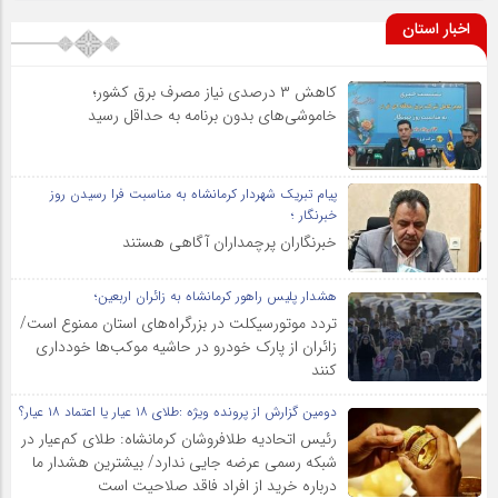
اخبار استان
کاهش ۳ درصدی نیاز مصرف برق کشور؛
خاموشی‌های بدون برنامه به حداقل رسید
پیام تبریک شهردار کرمانشاه به مناسبت فرا رسیدن روز
خبرنگار ؛
خبرنگاران پرچمداران آگاهی هستند
هشدار پلیس راهور کرمانشاه به زائران اربعین؛
تردد موتورسیکلت در بزرگراه‌های استان ممنوع است/
زائران از پارک خودرو در حاشیه موکب‌ها خودداری
کنند
دومین گزارش از پرونده ویژه :طلای ۱۸ عیار یا اعتماد ۱۸ عیار؟
رئیس اتحادیه طلافروشان کرمانشاه: طلای کم‌عیار در
شبکه رسمی عرضه جایی ندارد/ بیشترین هشدار ما
درباره خرید از افراد فاقد صلاحیت است