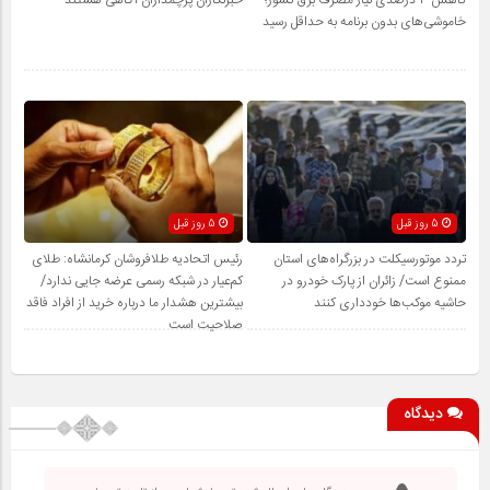
کاهش ۳ درصدی نیاز مصرف برق کشور؛
خبرنگاران پرچمداران آگاهی هستند
خاموشی‌های بدون برنامه به حداقل رسید
5 روز قبل
5 روز قبل
تردد موتورسیکلت در بزرگراه‌های استان
رئیس اتحادیه طلافروشان کرمانشاه: طلای
ممنوع است/ زائران از پارک خودرو در
کم‌عیار در شبکه رسمی عرضه جایی ندارد/
حاشیه موکب‌ها خودداری کنند
بیشترین هشدار ما درباره خرید از افراد فاقد
صلاحیت است
دیدگاه