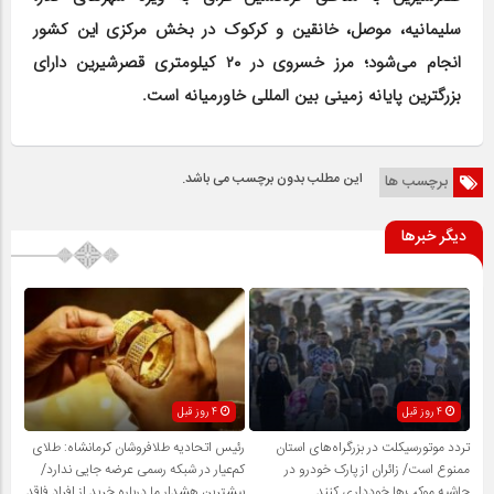
سلیمانیه، موصل، خانقین و کرکوک در بخش مرکزی این کشور
انجام می‌شود؛ مرز خسروی در ۲۰ کیلومتری قصرشیرین دارای
بزرگترین پایانه زمینی بین المللی خاورمیانه است.
این مطلب بدون برچسب می باشد.
برچسب ها
دیگر خبرها
4 روز قبل
4 روز قبل
تردد موتورسیکلت در بزرگراه‌های استان
رئیس اتحادیه طلافروشان کرمانشاه: طلای
ممنوع است/ زائران از پارک خودرو در
کم‌عیار در شبکه رسمی عرضه جایی ندارد/
حاشیه موکب‌ها خودداری کنند
بیشترین هشدار ما درباره خرید از افراد فاقد