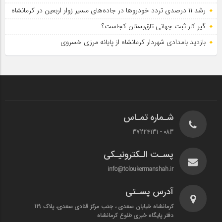
رشد ۱۱ درصدی تردد خودروها در جاده‌های مسیر زوار اربعین در کرمانشاه
گیر کار ثبت جهانی تاق‌بستان کجاست؟
بازدید بامدادی شهردار کرمانشاه از پایانه مرزی خسروی
شـماره تمـاس
083 - 37224131
پسـت الـکترونیـکی
info@toloukermanshah.ir
آدرس پسـتی
کرمانشاه خیابان سعدی ، جنب مرکز قنادی سعدی، پلاک 119
دفتر پایگاه خبری طلوع کرمانشاه