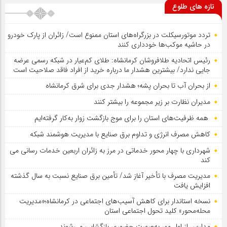
تازه های طلوع
تردد موتورسیکلت در بزرگراه‌های استان ممنوع است/ زائران از پارک خودرو
در حاشیه موکب‌ها خودداری کنند
رئیس اتحادیه طلافروشان کرمانشاه: طلای کم‌عیار در شبکه رسمی عرضه
جایی ندارد/ بیشترین هشدار ما درباره خرید از افراد فاقد صلاحیت است
از بحران آب تا بحران پشه؛ هشدار جدی برای شرق کرمانشاه
مدیران نظارت بر زیر مجموعه را بیشتر کنند
همه ظرفیت‌های استان را برای موج بازگشت زوار به‌کار گرفته‌ایم
کاهش مصرف انرژی و تداوم برق صنایع با مدیریت هوشمند شبکه
شهرداری با چهار محور خدماتی در مرز به زائران اربعین خدمات رسانی می
کند
مدیریت مصرف با تأخیر آغاز شد/ تأمین برق صنایع نسبت به سال گذشته
افزایش یافت
نسخه استاندار برای کاهش آسیب‌های اجتماعی در کرمانشاه؛«مدیریت
محله‌محور» کلید تحول اجتماعی استان
مدارس از اول مهر به‌صورت حضوری بازگشایی می‌شوند