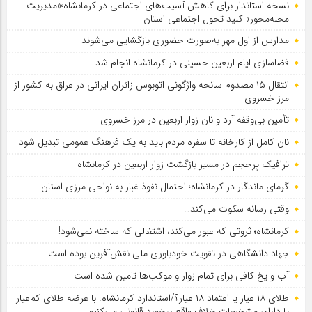
نسخه استاندار برای کاهش آسیب‌های اجتماعی در کرمانشاه؛«مدیریت
محله‌محور» کلید تحول اجتماعی استان
مدارس از اول مهر به‌صورت حضوری بازگشایی می‌شوند
فضاسازی ایام اربعین حسینی در کرمانشاه انجام شد
انتقال ۱۵ مصدوم سانحه واژگونی اتوبوس زائران ایرانی در عراق به کشور از
مرز خسروی
تأمین بی‌وقفه آرد و نان زوار اربعین در مرز خسروی
نان کامل از کارخانه تا سفره مردم باید به یک فرهنگ عمومی تبدیل شود
ترافیک پرحجم در مسیر بازگشت زوار اربعین در کرمانشاه
گرمای ماندگار در کرمانشاه؛ احتمال نفوذ غبار به نواحی مرزی استان
وقتی رسانه سکوت می‌کند…
کرمانشاه؛ ثروتی که عبور می‌کند، اشتغالی که ساخته نمی‌شود!
جهاد دانشگاهی در تقویت خودباوری ملی نقش‌آفرین بوده است
آب و یخ کافی برای تمام زوار و موکب‌ها تامین شده است
طلای ۱۸ عیار یا اعتماد ۱۸ عیار؟/استاندارد کرمانشاه: با عرضه طلای کم‌عیار
یا دارای مشخصات خلاف واقع برخورد قانونی می‌کنیم