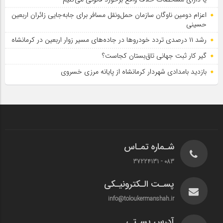
اعزام دومین ناوگان سازمان حمل‌ونقل مسافر برای جابه‌جایی زائران اربعین
حسینی
رشد ۱۱ درصدی تردد خودروها در جاده‌های مسیر زوار اربعین در کرمانشاه
گیر کار ثبت جهانی تاق‌بستان کجاست؟
بازدید بامدادی شهردار کرمانشاه از پایانه مرزی خسروی
شـماره تمـاس
083 - 37224131
پسـت الـکترونیـکی
info@toloukermanshah.ir
آدرس پسـتی