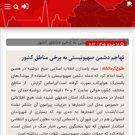
صفحه نخست
اجتماعی
»
اخبار استان
18 خرداد 1405 - 11:12
شناسه : 302890
تهاجم دشمن صهیونیستی به برخی مناطق کشور
طلوع‌‌کرمانشاه :
سپاه پاسدارن انقلاب اسلامی صبح دوشنبه در همین
راستا اعلام کرد که حمله دشمن صهیونیستی با استفاده از موشک‌های
بالستیک هواپرتاب صورت گرفته است/براساس گزارش از مناطق
مختلف کشور، حوالی ساعت ۴ و ۴۰ دقیقه بامداد دوشنبه صدای سه
انفجار در محدوده نجف‌آباد استان اصفهان شنیده شد، هیچ اطلاعاتی
در خصوص محل این انفجارها و جزییات پیرامون آن منتشر نشده
است/شدت این انفجارها به حدی بود که بسیاری از شهروندان
اصفهانی هم در این شهر آن را احساس کردند؛ معاون امنیتی و انتظامی
استاندار اصفهان که تنها سخنگوی رسمی اخبار جنگ در استان است،
اعلام کرد که حملات دشمن صهیونیستی تلفات جانی نداشته است.