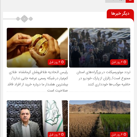
دیگر خبرها
4 روز قبل
4 روز قبل
تردد موتورسیکلت در بزرگراه‌های استان
رئیس اتحادیه طلافروشان کرمانشاه: طلای
ممنوع است/ زائران از پارک خودرو در
کم‌عیار در شبکه رسمی عرضه جایی ندارد/
حاشیه موکب‌ها خودداری کنند
بیشترین هشدار ما درباره خرید از افراد فاقد
صلاحیت است
4 روز قبل
4 روز قبل