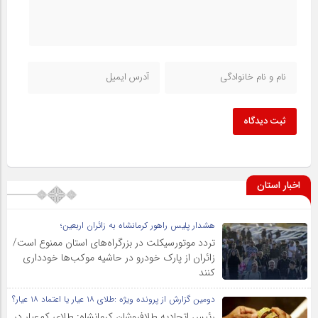
ثبت دیدگاه
اخبار استان
هشدار پلیس راهور کرمانشاه به زائران اربعین؛
تردد موتورسیکلت در بزرگراه‌های استان ممنوع است/
زائران از پارک خودرو در حاشیه موکب‌ها خودداری
کنند
دومین گزارش از پرونده ویژه :طلای ۱۸ عیار یا اعتماد ۱۸ عیار؟
رئیس اتحادیه طلافروشان کرمانشاه: طلای کم‌عیار در