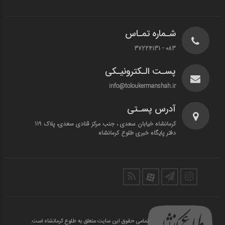
شـماره تمـاس
083 - 37224131
پسـت الـکترونیـکی
info@toloukermanshah.ir
آدرس پسـتی
کرمانشاه خیابان سعدی ، جنب مرکز قنادی سعدی، پلاک 119
دفتر پایگاه خبری طلوع کرمانشاه
تمامی حقوق این سایت متعلق به طلوع کرمانشاه است.