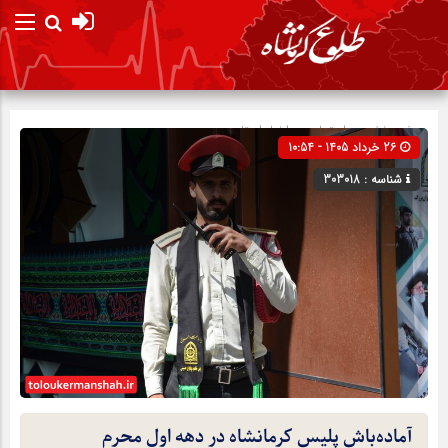
صفحه نخست
اجتماعی
»
اخبار استان
26 خرداد 1405 - 10:54
شناسه : 303018
آماده‌باش پلیس کرمانشاه در دهه اول محرم