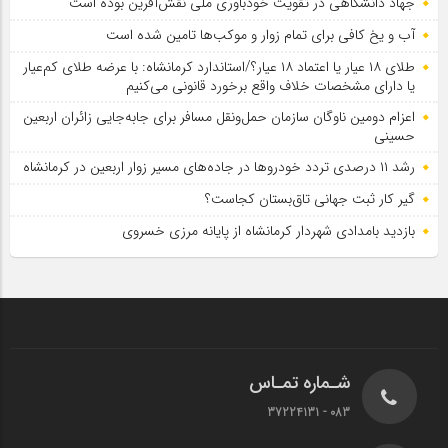
جهاد دانشگاهی در تقویت خودباوری ملی نقش‌آفرین بوده است
آب و یخ کافی برای تمام زوار و موکب‌ها تامین شده است
طلای ۱۸ عیار یا اعتماد ۱۸ عیار؟/استاندارد کرمانشاه: با عرضه طلای کم‌عیار
یا دارای مشخصات خلاف واقع برخورد قانونی می‌کنیم
اعزام دومین ناوگان سازمان حمل‌ونقل مسافر برای جابه‌جایی زائران اربعین
حسینی
رشد ۱۱ درصدی تردد خودروها در جاده‌های مسیر زوار اربعین در کرمانشاه
گیر کار ثبت جهانی تاق‌بستان کجاست؟
بازدید بامدادی شهردار کرمانشاه از پایانه مرزی خسروی
شـماره تمـاس
083 - 37224131