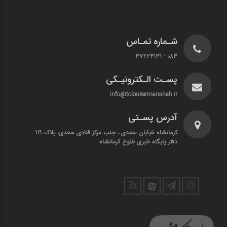
شـماره تمـاس
083 - 37224131
پسـت الـکترونیـکی
info@toloukermanshah.ir
آدرس پسـتی
کرمانشاه خیابان سعدی ، جنب مرکز قنادی سعدی، پلاک 119
دفتر پایگاه خبری طلوع کرمانشاه