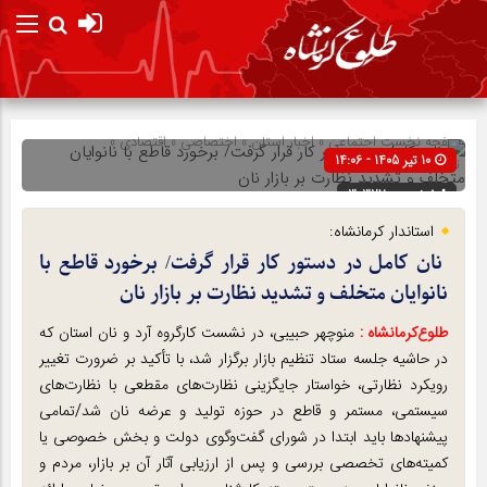
صفحه نخست
اجتماعی
»
اخبار استان
»
اختصاصی
»
اقتصادی
»
10 تیر 1405 - 14:06
تیتر یک
شناسه : 303270
استاندار کرمانشاه:
نان کامل در دستور کار قرار گرفت/ برخورد قاطع با
نانوایان متخلف و تشدید نظارت بر بازار نان
طلوع‌‌کرمانشاه :
منوچهر حبیبی، در نشست کارگروه آرد و نان استان که
در حاشیه جلسه ستاد تنظیم بازار برگزار شد، با تأکید بر ضرورت تغییر
رویکرد نظارتی، خواستار جایگزینی نظارت‌های مقطعی با نظارت‌های
سیستمی، مستمر و قاطع در حوزه تولید و عرضه نان شد/تمامی
پیشنهادها باید ابتدا در شورای گفت‌وگوی دولت و بخش خصوصی یا
کمیته‌های تخصصی بررسی و پس از ارزیابی آثار آن بر بازار، مردم و