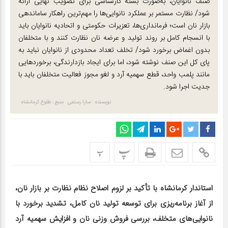
صنف نانوایان، به‌صورت بسته کارشناسی برای تصویب نهایی ارائه
شود/ نظارت مستمر بر عملکرد نانوایی‌ها را مهم‌ترین راهکار ساماندهی
بازار نان است؛ فرمانداری‌ها، تعزیرات حکومتی و اتحادیه نانوایان باید
با انسجام کامل بر روند تولید و عرضه نان نظارت کنند و با متخلفان
بدون اغماض برخورد شود/ تخلف تعداد محدودی از نانوایان نباید به
پای کل این صنف نوشته شود، اما برای ایجاد بازدارندگی، برخوردهایی
مانند پلمب واحد، قطع سهمیه آرد و لغو مجوز فعالیت متخلفان باید با
جدیت اجرا شود.
نویسنده : سارا رستمی
منبع : طلوع کرمانشاه
پ
پ
استاندار کرمانشاه با تأکید بر لزوم اصلاح نظام نظارت بر بازار نان،
از آغاز برنامه‌ریزی برای توسعه تولید نان کامل، تشدید برخورد با
نانوایی‌های متخلف، بررسی فروش وزنی نان و افزایش سهمیه آرد