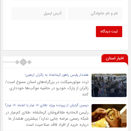
ثبت دیدگاه
اخبار استان
هشدار پلیس راهور کرمانشاه به زائران اربعین؛
تردد موتورسیکلت در بزرگراه‌های استان ممنوع است/
زائران از پارک خودرو در حاشیه موکب‌ها خودداری
کنند
دومین گزارش از پرونده ویژه :طلای ۱۸ عیار یا اعتماد ۱۸ عیار؟
رئیس اتحادیه طلافروشان کرمانشاه: طلای کم‌عیار در
شبکه رسمی عرضه جایی ندارد/ بیشترین هشدار ما
درباره خرید از افراد فاقد صلاحیت است