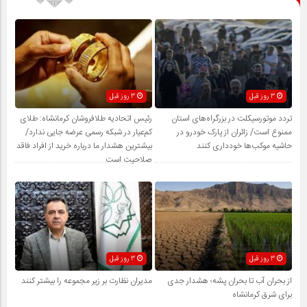
3 روز قبل
3 روز قبل
تردد موتورسیکلت در بزرگراه‌های استان
رئیس اتحادیه طلافروشان کرمانشاه: طلای
ممنوع است/ زائران از پارک خودرو در
کم‌عیار در شبکه رسمی عرضه جایی ندارد/
حاشیه موکب‌ها خودداری کنند
بیشترین هشدار ما درباره خرید از افراد فاقد
صلاحیت است
3 روز قبل
3 روز قبل
از بحران آب تا بحران پشه؛ هشدار جدی
مدیران نظارت بر زیر مجموعه را بیشتر کنند
برای شرق کرمانشاه