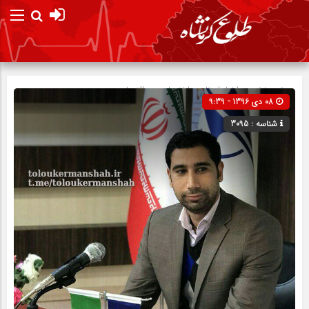
صفحه نخست
اخبار استان
»
اختصاصی
»
اقتصادی
08 دی 1396 - 9:39
شناسه : 3095