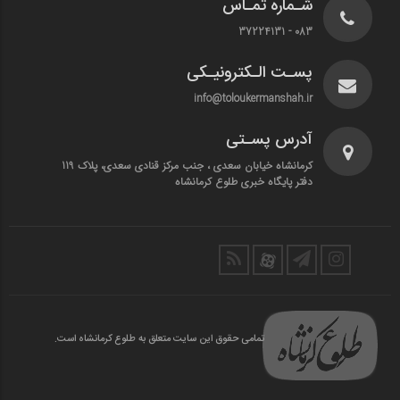
شـماره تمـاس
083 - 37224131
پسـت الـکترونیـکی
info@toloukermanshah.ir
آدرس پسـتی
کرمانشاه خیابان سعدی ، جنب مرکز قنادی سعدی، پلاک 119
دفتر پایگاه خبری طلوع کرمانشاه
تمامی حقوق این سایت متعلق به طلوع کرمانشاه است.