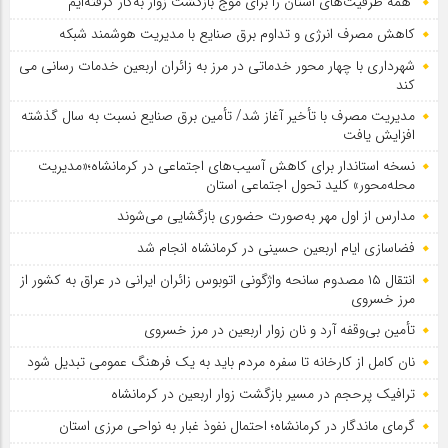
همه ظرفیت‌های استان را برای موج بازگشت زوار به‌کار گرفته‌ایم
کاهش مصرف انرژی و تداوم برق صنایع با مدیریت هوشمند شبکه
شهرداری با چهار محور خدماتی در مرز به زائران اربعین خدمات رسانی می
کند
مدیریت مصرف با تأخیر آغاز شد/ تأمین برق صنایع نسبت به سال گذشته
افزایش یافت
نسخه استاندار برای کاهش آسیب‌های اجتماعی در کرمانشاه؛«مدیریت
محله‌محور» کلید تحول اجتماعی استان
مدارس از اول مهر به‌صورت حضوری بازگشایی می‌شوند
فضاسازی ایام اربعین حسینی در کرمانشاه انجام شد
انتقال ۱۵ مصدوم سانحه واژگونی اتوبوس زائران ایرانی در عراق به کشور از
مرز خسروی
تأمین بی‌وقفه آرد و نان زوار اربعین در مرز خسروی
نان کامل از کارخانه تا سفره مردم باید به یک فرهنگ عمومی تبدیل شود
ترافیک پرحجم در مسیر بازگشت زوار اربعین در کرمانشاه
گرمای ماندگار در کرمانشاه؛ احتمال نفوذ غبار به نواحی مرزی استان