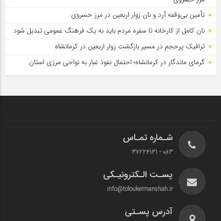
تأمین بی‌وقفه آرد و نان زوار اربعین در مرز خسروی
نان کامل از کارخانه تا سفره مردم باید به یک فرهنگ عمومی تبدیل شود
ترافیک پرحجم در مسیر بازگشت زوار اربعین در کرمانشاه
گرمای ماندگار در کرمانشاه؛ احتمال نفوذ غبار به نواحی مرزی استان
شـماره تمـاس
083 - 37224131
پسـت الـکترونیـکی
info@toloukermanshah.ir
آدرس پسـتی