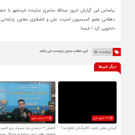
براساس این گزارش امروز عبدالله سامری نماینده خرمشهر با حض
دهقانی عضو کمیسیون امنیت ملی و قشقاوی معاون پارلمانی وز
دلجویی کرد./ ایسنا
این مطلب بدون برچسب می باشد.
برچسب ها
دیگر خبرها
37 دقیقه قبل
22 ساعت قبل
کربلای معلی رفتید؛ کالابرگ‌تان قطع شد؟
کاهش ۳ درصدی نیاز مصرف برق کشور؛
خاموشی‌های بدون برنامه به حداقل رسید