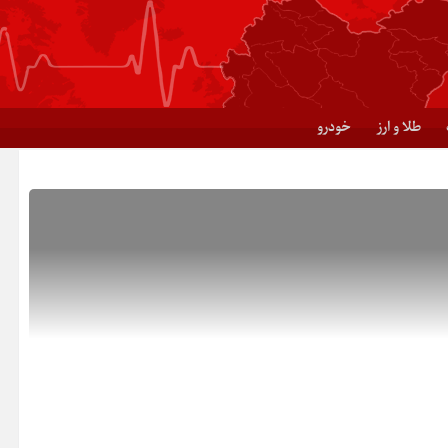
طلا و ارز
خودرو