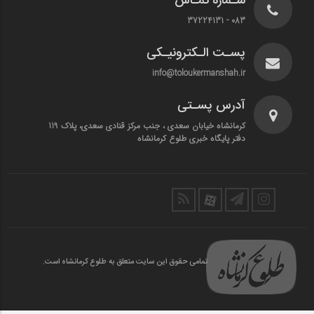
شـماره تمـاس
083 - 37224131
پسـت الـکترونیـکی
info@toloukermanshah.ir
آدرس پسـتی
کرمانشاه خیابان سعدی ، جنب مرکز قنادی سعدی، پلاک 119
دفتر پایگاه خبری طلوع کرمانشاه
تمامی حقوق این سایت متعلق به طلوع کرمانشاه است.