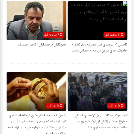
3 ساعت قبل
4 ساعت قبل
کاهش ۳ درصدی نیاز مصرف برق کشور؛
خبرنگاران پرچمداران آگاهی هستند
خاموشی‌های بدون برنامه به حداقل رسید
5 روز قبل
5 روز قبل
تردد موتورسیکلت در بزرگراه‌های استان
رئیس اتحادیه طلافروشان کرمانشاه: طلای
ممنوع است/ زائران از پارک خودرو در
کم‌عیار در شبکه رسمی عرضه جایی ندارد/
حاشیه موکب‌ها خودداری کنند
بیشترین هشدار ما درباره خرید از افراد فاقد
صلاحیت است