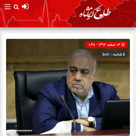
صفحه نخست
اخبار استان
»
تیتر یک
04 اسفند 1396 - 0:48
شناسه : 5081