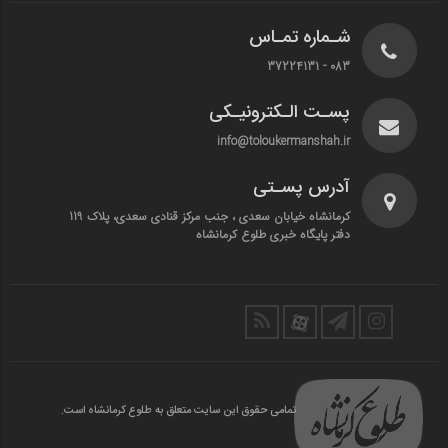
شـماره تمـاس
083 - 37224131
پسـت الـکترونیـکی
info@toloukermanshah.ir
آدرس پسـتی
کرمانشاه خیابان سعدی ، جنب مرکز قنادی سعدی، پلاک 119
دفتر پایگاه خبری طلوع کرمانشاه
تمامی حقوق این سایت متعلق به طلوع کرمانشاه است.