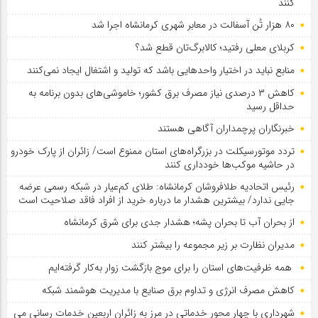
کنند
۸۰ هزار تُن آسفالت در معابر شهری کرمانشاه اجرا شد
کربلای معلی رفتید؛ کالابرگ‌تان قطع شد؟
منابع نباید در اختیار واحدهایی باشد که تولید و اشتغال ایجاد نمی‌کنند
کاهش ۳ درصدی نیاز مصرف برق کشور؛ خاموشی‌های بدون برنامه به
حداقل رسید
خبرنگاران پرچمداران آگاهی هستند
تردد موتورسیکلت در بزرگراه‌های استان ممنوع است/ زائران از پارک خودرو
در حاشیه موکب‌ها خودداری کنند
رئیس اتحادیه طلافروشان کرمانشاه: طلای کم‌عیار در شبکه رسمی عرضه
جایی ندارد/ بیشترین هشدار ما درباره خرید از افراد فاقد صلاحیت است
از بحران آب تا بحران پشه؛ هشدار جدی برای شرق کرمانشاه
مدیران نظارت بر زیر مجموعه را بیشتر کنند
همه ظرفیت‌های استان را برای موج بازگشت زوار به‌کار گرفته‌ایم
کاهش مصرف انرژی و تداوم برق صنایع با مدیریت هوشمند شبکه
شهرداری با چهار محور خدماتی در مرز به زائران اربعین خدمات رسانی می