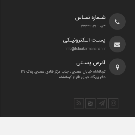
شـماره تمـاس
083 - 37224131
پسـت الـکترونیـکی
info@toloukermanshah.ir
آدرس پسـتی
کرمانشاه خیابان سعدی ، جنب مرکز قنادی سعدی، پلاک 119
دفتر پایگاه خبری طلوع کرمانشاه
تمامی حقوق این سایت متعلق به طلوع کرمانشاه است.