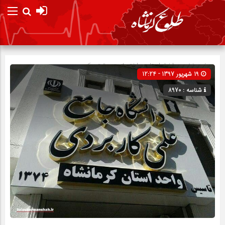
صفحه نخست
اخبار استان
»
اختصاصی
»
تیتر یک
19 شهریور 1397 - 12:24
شناسه : 8970