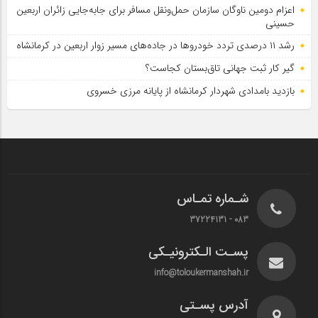
اعزام دومین ناوگان سازمان حمل‌ونقل مسافر برای جابه‌جایی زائران اربعین
حسینی
رشد ۱۱ درصدی تردد خودروها در جاده‌های مسیر زوار اربعین در کرمانشاه
گیر کار ثبت جهانی تاق‌بستان کجاست؟
بازدید بامدادی شهردار کرمانشاه از پایانه مرزی خسروی
شـماره تمـاس
083 - 37224131
پسـت الـکترونیـکی
info@toloukermanshah.ir
آدرس پسـتی