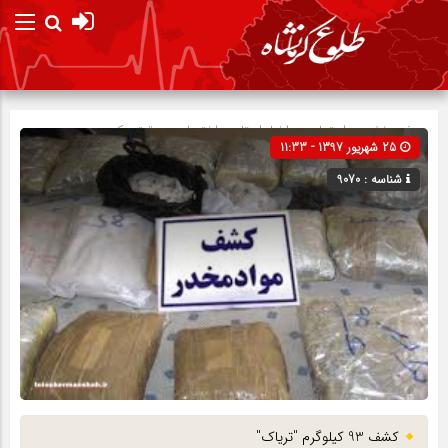
صفحه نخست
اجتماعی
»
اخبار استان
»
اختصاصی
»
تیتر یک
25 شهریور 1397 - 11:33
شناسه : 9070
کشف 93 کیلوگرم "تریاک"