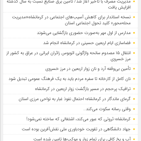
مدیریت مصرف با تأخیر آغاز شد/ تأمین برق صنایع نسبت به سال گذشته
افزایش یافت
نسخه استاندار برای کاهش آسیب‌های اجتماعی در کرمانشاه؛«مدیریت
محله‌محور» کلید تحول اجتماعی استان
مدارس از اول مهر به‌صورت حضوری بازگشایی می‌شوند
فضاسازی ایام اربعین حسینی در کرمانشاه انجام شد
انتقال ۱۵ مصدوم سانحه واژگونی اتوبوس زائران ایرانی در عراق به کشور از
مرز خسروی
تأمین بی‌وقفه آرد و نان زوار اربعین در مرز خسروی
نان کامل از کارخانه تا سفره مردم باید به یک فرهنگ عمومی تبدیل شود
ترافیک پرحجم در مسیر بازگشت زوار اربعین در کرمانشاه
گرمای ماندگار در کرمانشاه؛ احتمال نفوذ غبار به نواحی مرزی استان
وقتی رسانه سکوت می‌کند…
کرمانشاه؛ ثروتی که عبور می‌کند، اشتغالی که ساخته نمی‌شود!
جهاد دانشگاهی در تقویت خودباوری ملی نقش‌آفرین بوده است
آب و یخ کافی برای تمام زوار و موکب‌ها تامین شده است