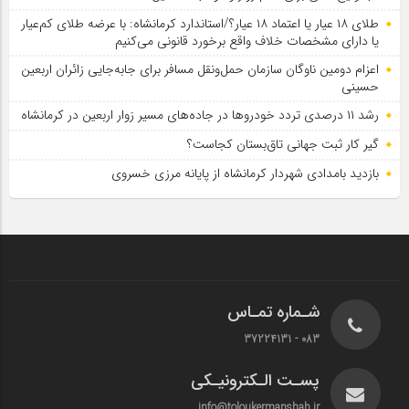
طلای ۱۸ عیار یا اعتماد ۱۸ عیار؟/استاندارد کرمانشاه: با عرضه طلای کم‌عیار
یا دارای مشخصات خلاف واقع برخورد قانونی می‌کنیم
اعزام دومین ناوگان سازمان حمل‌ونقل مسافر برای جابه‌جایی زائران اربعین
حسینی
رشد ۱۱ درصدی تردد خودروها در جاده‌های مسیر زوار اربعین در کرمانشاه
گیر کار ثبت جهانی تاق‌بستان کجاست؟
بازدید بامدادی شهردار کرمانشاه از پایانه مرزی خسروی
شـماره تمـاس
083 - 37224131
پسـت الـکترونیـکی
info@toloukermanshah.ir