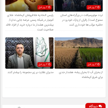
3 روز قبل
3 روز قبل
تردد موتورسیکلت در بزرگراه‌های استان
رئیس اتحادیه طلافروشان کرمانشاه: طلای
ممنوع است/ زائران از پارک خودرو در
کم‌عیار در شبکه رسمی عرضه جایی ندارد/
حاشیه موکب‌ها خودداری کنند
بیشترین هشدار ما درباره خرید از افراد فاقد
صلاحیت است
3 روز قبل
3 روز قبل
از بحران آب تا بحران پشه؛ هشدار جدی
مدیران نظارت بر زیر مجموعه را بیشتر کنند
برای شرق کرمانشاه
دیدگاه