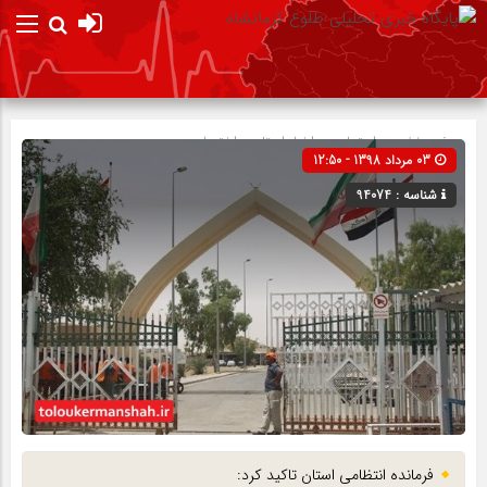
صفحه نخست
اجتماعی
»
اخبار استان
»
اختصاصی
03 مرداد 1398 - 12:50
شناسه : 94074
فرمانده انتظامی استان تاکید کرد: