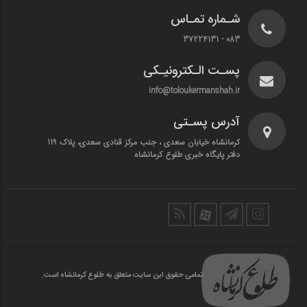
شـماره تمـاس
083 - 37224131
پسـت الـکترونیـکی
info@toloukermanshah.ir
آدرس پسـتی
کرمانشاه خیابان سعدی ، جنب مرکز قنادی سعدی، پلاک 119
دفتر پایگاه خبری طلوع کرمانشاه
تمامی حقوق این سایت متعلق به طلوع کرمانشاه است.