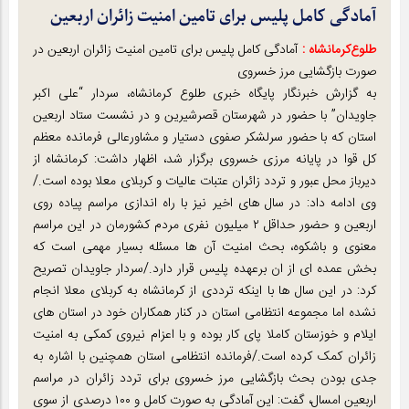
آمادگی کامل پلیس برای تامین امنیت زائران اربعین
طلوع‌‌کرمانشاه :
آمادگی کامل پلیس برای تامین امنیت زائران اربعین در
صورت بازگشایی مرز خسروی
به گزارش خبرنگار پایگاه خبری طلوع کرمانشاه، سردار “علی اکبر
جاویدان” با حضور در شهرستان قصرشیرین و در نشست ستاد اربعین
استان که با حضور سرلشکر صفوی دستیار و مشاورعالی فرمانده معظم
کل قوا در پایانه مرزی خسروی برگزار شد، اظهار داشت: کرمانشاه از
دیرباز محل عبور و تردد زائران عتبات عالیات و کربلای معلا بوده است./
وی ادامه داد: در سال های اخیر نیز با راه اندازی مراسم پیاده روی
اربعین و حضور حداقل ۲ میلیون نفری مردم کشورمان در این مراسم
معنوی و باشکوه، بحث امنیت آن ها مسئله بسیار مهمی است که
بخش عمده ای از ان برعهده پلیس قرار دارد./سردار جاویدان تصریح
کرد: در این سال ها با اینکه ترددی از کرمانشاه به کربلای معلا انجام
نشده اما مجموعه انتظامی استان در کنار همکاران خود در استان های
ایلام و خوزستان کاملا پای کار بوده و با اعزام نیروی کمکی به امنیت
زائران کمک کرده است./فرمانده انتظامی استان همچنین با اشاره به
جدی بودن بحث بازگشایی مرز خسروی برای تردد زائران در مراسم
اربعین امسال، گفت: این آمادگی به صورت کامل و ۱۰۰ درصدی از سوی