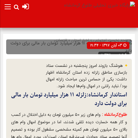
صفحه نخست
اجتماعی
»
اخبار استان
»
اقتصادی
03 آبان 1397 - 19:34
شناسه : 10345
هوشنگ بازوند امروز پنجشنبه در نشست ستاد
بازسازی مناطق زلزله زده استان کرمانشاه اظهار
داشت: یکی از حساس ترین مباحث زلزله امهال
بود/ نباید رانتی در امهال وام‌ها ایجاد شود.
استاندار کرمانشاه:زلزله ۱۱ هزار میلیارد تومان بار مالی
برای دولت دارد
طلوع‌‌کرمانشاه :
وام های زیر ۵۰ میلیون تومان به دلیل اختلال در کسب
و کار همه خسارت دیده تلقی شدند، اما در موضوع امهال وام های
بالای ۵۰ میلیون تومان هم کمیته مشخصی مشغول کار بوده و تصمیم
آنها تصمیم ستاد حوادث غیرمترقبه استان است/در مورد امهال وام ها