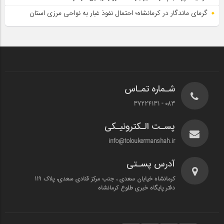
گرمای ماندگار در کرمانشاه؛ احتمال نفوذ غبار به نواحی مرزی استان
شـماره تمـاس
083 - 37224131
پسـت الـکترونیـکی
info@toloukermanshah.ir
آدرس پسـتی
کرمانشاه خیابان سعدی ، جنب مرکز قنادی سعدی، پلاک 119
دفتر پایگاه خبری طلوع کرمانشاه