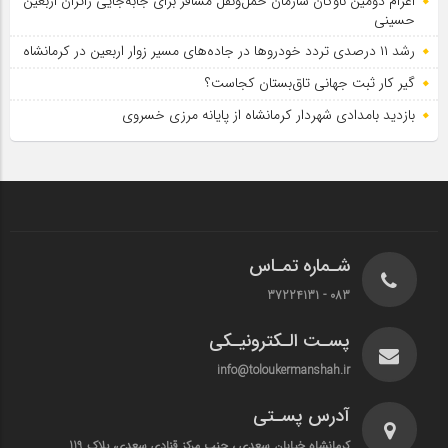
اعزام دومین ناوگان سازمان حمل‌ونقل مسافر برای جابه‌جایی زائران اربعین
حسینی
رشد ۱۱ درصدی تردد خودروها در جاده‌های مسیر زوار اربعین در کرمانشاه
گیر کار ثبت جهانی تاق‌بستان کجاست؟
بازدید بامدادی شهردار کرمانشاه از پایانه مرزی خسروی
شـماره تمـاس
083 - 37224131
پسـت الـکترونیـکی
info@toloukermanshah.ir
آدرس پسـتی
کرمانشاه خیابان سعدی ، جنب مرکز قنادی سعدی، پلاک 119