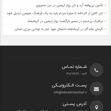
تأمین بی‌وقفه آرد و نان زوار اربعین در مرز خسروی
نان کامل از کارخانه تا سفره مردم باید به یک فرهنگ عمومی تبدیل شود
ترافیک پرحجم در مسیر بازگشت زوار اربعین در کرمانشاه
گرمای ماندگار در کرمانشاه؛ احتمال نفوذ غبار به نواحی مرزی استان
شـماره تمـاس
083 - 37224131
پسـت الـکترونیـکی
info@toloukermanshah.ir
آدرس پسـتی