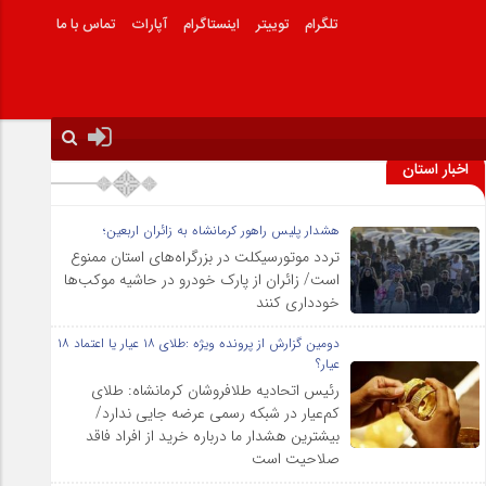
تلگرام
توییتر
اینستاگرام
آپارات
تماس با ما
اخبار استان
هشدار پلیس راهور کرمانشاه به زائران اربعین؛
تردد موتورسیکلت در بزرگراه‌های استان ممنوع
است/ زائران از پارک خودرو در حاشیه موکب‌ها
خودداری کنند
دومین گزارش از پرونده ویژه :طلای ۱۸ عیار یا اعتماد ۱۸
عیار؟
رئیس اتحادیه طلافروشان کرمانشاه: طلای
کم‌عیار در شبکه رسمی عرضه جایی ندارد/
بیشترین هشدار ما درباره خرید از افراد فاقد
صلاحیت است