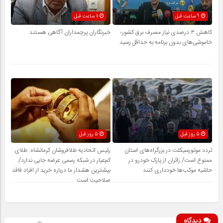
9 ساعت قبل
11 ساعت قبل
کاهش ۳ درصدی نیاز مصرف برق کشور؛
خبرنگاران پرچمداران آگاهی هستند
خاموشی‌های بدون برنامه به حداقل رسید
5 روز قبل
5 روز قبل
تردد موتورسیکلت در بزرگراه‌های استان
رئیس اتحادیه طلافروشان کرمانشاه: طلای
ممنوع است/ زائران از پارک خودرو در
کم‌عیار در شبکه رسمی عرضه جایی ندارد/
حاشیه موکب‌ها خودداری کنند
بیشترین هشدار ما درباره خرید از افراد فاقد
صلاحیت است
دیدگاه