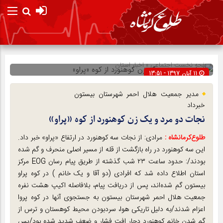
صفحه نخست
اجتماعی
»
اخبار استان
11 آبان 1397 - 13:51
شناسه : 10755
مدیر جمعیت هلال احمر شهرستان بیستون
خبرداد
نجات دو مرد و یک زن کوهنورد از کوه «پراو»
طلوع‌‌کرمانشاه :
مرادی: از نجات سه کوهنورد در ارتفاع «پراو» خبر داد.
این سه کوهنورد در راه بازگشت از قله از مسیر اصلی منحرف و گم شده
بودند/: حدود ساعت ۲۳ شب گذشته از طریق پیام رسان EOG مرکز
استان اطلاع داده شد که افرادی (دو آقا و یک خانم ) در کوه پراو
بیستون گم شده‌اند، پس از دریافت پیام، بلافاصله اکیپ هشت نفره
جمعیت هلال احمر شهرستان بیستون به جستجوی آنها در کوه پروا
اعزام شدند/به دلیل تاریکی هوا، سردبودن محیط کوهستان و ترس از
گم شدن خانم کوهنورد دچار افت فشار و ضعف شدید شده بود/پس