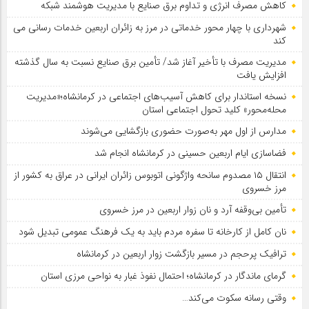
کاهش مصرف انرژی و تداوم برق صنایع با مدیریت هوشمند شبکه
شهرداری با چهار محور خدماتی در مرز به زائران اربعین خدمات رسانی می
کند
مدیریت مصرف با تأخیر آغاز شد/ تأمین برق صنایع نسبت به سال گذشته
افزایش یافت
نسخه استاندار برای کاهش آسیب‌های اجتماعی در کرمانشاه؛«مدیریت
محله‌محور» کلید تحول اجتماعی استان
مدارس از اول مهر به‌صورت حضوری بازگشایی می‌شوند
فضاسازی ایام اربعین حسینی در کرمانشاه انجام شد
انتقال ۱۵ مصدوم سانحه واژگونی اتوبوس زائران ایرانی در عراق به کشور از
مرز خسروی
تأمین بی‌وقفه آرد و نان زوار اربعین در مرز خسروی
نان کامل از کارخانه تا سفره مردم باید به یک فرهنگ عمومی تبدیل شود
ترافیک پرحجم در مسیر بازگشت زوار اربعین در کرمانشاه
گرمای ماندگار در کرمانشاه؛ احتمال نفوذ غبار به نواحی مرزی استان
وقتی رسانه سکوت می‌کند…