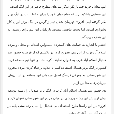
ایم، معادل خرید چند بازیکن دیگر تیم های مطرح حاضر در این لیگ است.
این مسئول باتاکید براینکه تمام توان خود را برای حفظ ثبات در لیگ برتر
بکار گرفته ایم، افزود: قهرمان شدن تیم زاگرس در لیگ برتر ایران کار
دشواری است، اما دست نیافتنی نیست. بازیکنان این تیم برای رسیدن به
این هدف می‌جنگند.
اعظم با اشاره به حمایت های گسترده مسئولین استانی و محلی و مردم
اسلام آبادغرب از این تیم، تصریح کرد: در تلاشیم که از فرصت حضور تیم
هندبال اسلام آباد غرب به عنوان نماینده کرمانشاه و تنها تیم منطقه غرب
کشور در لیگ برتر هندبال استفاده کنیم تا علاوه بر شاد کردن مردم محروم
این شهرستان، به معرفی فرهنگ اصیل مردمان این منطقه در استان‌های
میزبان رقابت‌ها بپردازیم.
وی حضور تیم هندبال اسلام آباد غرب در لیگ برتر هندبال را زمینه توسعه
بیش از پیش این رشته ورزشی در میان مردم این شهرستان عنوان کرد و
افزود: در این راستا طرح استعدادیابی هندبال را میان رده سنی پایه در
اسلام آبادغرب آغاز کرده‌ایم.