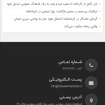
نان کامل از کارخانه تا سفره مردم باید به یک فرهنگ عمومی تبدیل شود
ترافیک پرحجم در مسیر بازگشت زوار اربعین در کرمانشاه
گرمای ماندگار در کرمانشاه؛ احتمال نفوذ غبار به نواحی مرزی استان
وقتی رسانه سکوت می‌کند…
شـماره تمـاس
083 - 37224131
پسـت الـکترونیـکی
info@toloukermanshah.ir
آدرس پسـتی
کرمانشاه خیابان سعدی ، جنب مرکز قنادی سعدی، پلاک 119