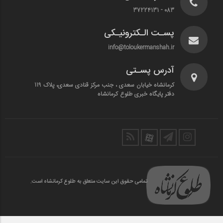
083 - 37224131
پسـت الـکترونیـکی
info@toloukermanshah.ir
آدرس پسـتی
کرمانشاه خیابان سعدی ، جنب مرکز قنادی سعدی، پلاک 119
دفتر پایگاه خبری طلوع کرمانشاه
تمامی حقوق این سایت متعلق به طلوع کرمانشاه است.