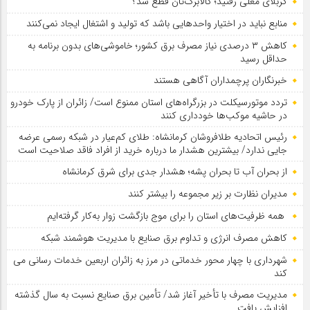
کربلای معلی رفتید؛ کالابرگ‌تان قطع شد؟
منابع نباید در اختیار واحدهایی باشد که تولید و اشتغال ایجاد نمی‌کنند
کاهش ۳ درصدی نیاز مصرف برق کشور؛ خاموشی‌های بدون برنامه به
حداقل رسید
خبرنگاران پرچمداران آگاهی هستند
تردد موتورسیکلت در بزرگراه‌های استان ممنوع است/ زائران از پارک خودرو
در حاشیه موکب‌ها خودداری کنند
رئیس اتحادیه طلافروشان کرمانشاه: طلای کم‌عیار در شبکه رسمی عرضه
جایی ندارد/ بیشترین هشدار ما درباره خرید از افراد فاقد صلاحیت است
از بحران آب تا بحران پشه؛ هشدار جدی برای شرق کرمانشاه
مدیران نظارت بر زیر مجموعه را بیشتر کنند
همه ظرفیت‌های استان را برای موج بازگشت زوار به‌کار گرفته‌ایم
کاهش مصرف انرژی و تداوم برق صنایع با مدیریت هوشمند شبکه
شهرداری با چهار محور خدماتی در مرز به زائران اربعین خدمات رسانی می
کند
مدیریت مصرف با تأخیر آغاز شد/ تأمین برق صنایع نسبت به سال گذشته
افزایش یافت