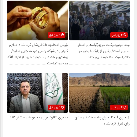
4 روز قبل
4 روز قبل
تردد موتورسیکلت در بزرگراه‌های استان
رئیس اتحادیه طلافروشان کرمانشاه: طلای
ممنوع است/ زائران از پارک خودرو در
کم‌عیار در شبکه رسمی عرضه جایی ندارد/
حاشیه موکب‌ها خودداری کنند
بیشترین هشدار ما درباره خرید از افراد فاقد
صلاحیت است
4 روز قبل
4 روز قبل
از بحران آب تا بحران پشه؛ هشدار جدی
مدیران نظارت بر زیر مجموعه را بیشتر کنند
برای شرق کرمانشاه