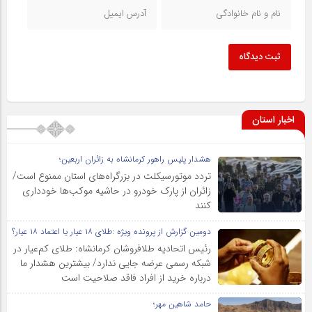
ثبت دیدگاه
اخبار استان
هشدار پلیس راهور کرمانشاه به زائران اربعین؛
تردد موتورسیکلت در بزرگراه‌های استان ممنوع است/
زائران از پارک خودرو در حاشیه موکب‌ها خودداری
کنند
دومین گزارش از پرونده ویژه :طلای ۱۸ عیار یا اعتماد ۱۸ عیار؟
رئیس اتحادیه طلافروشان کرمانشاه: طلای کم‌عیار در
شبکه رسمی عرضه جایی ندارد/ بیشترین هشدار ما
درباره خرید از افراد فاقد صلاحیت است
حامد شاهین مهر؛