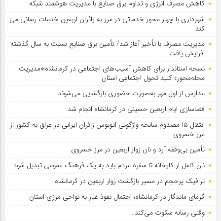
کاهش مصرف انرژی و تداوم برق صنایع با مدیریت هوشمند شبکه
شهرداری با چهار محور خدماتی در مرز به زائران اربعین خدمات رسانی می
کند
مدیریت مصرف با تأخیر آغاز شد/ تأمین برق صنایع نسبت به سال گذشته
افزایش یافت
نسخه استاندار برای کاهش آسیب‌های اجتماعی در کرمانشاه؛«مدیریت
محله‌محور» کلید تحول اجتماعی استان
مدارس از اول مهر به‌صورت حضوری بازگشایی می‌شوند
فضاسازی ایام اربعین حسینی در کرمانشاه انجام شد
انتقال ۱۵ مصدوم سانحه واژگونی اتوبوس زائران ایرانی در عراق به کشور از
مرز خسروی
تأمین بی‌وقفه آرد و نان زوار اربعین در مرز خسروی
نان کامل از کارخانه تا سفره مردم باید به یک فرهنگ عمومی تبدیل شود
ترافیک پرحجم در مسیر بازگشت زوار اربعین در کرمانشاه
گرمای ماندگار در کرمانشاه؛ احتمال نفوذ غبار به نواحی مرزی استان
وقتی رسانه سکوت می‌کند…