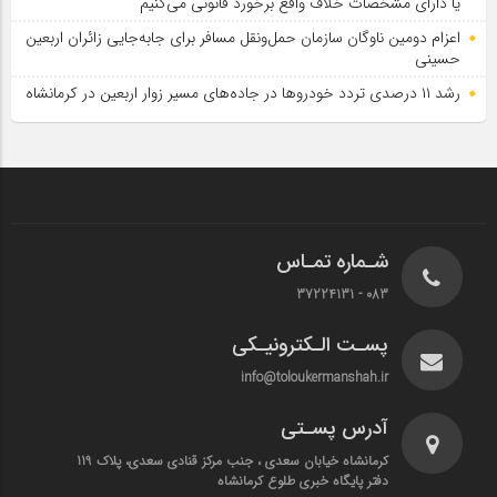
یا دارای مشخصات خلاف واقع برخورد قانونی می‌کنیم
اعزام دومین ناوگان سازمان حمل‌ونقل مسافر برای جابه‌جایی زائران اربعین
حسینی
رشد ۱۱ درصدی تردد خودروها در جاده‌های مسیر زوار اربعین در کرمانشاه
شـماره تمـاس
083 - 37224131
پسـت الـکترونیـکی
info@toloukermanshah.ir
آدرس پسـتی
کرمانشاه خیابان سعدی ، جنب مرکز قنادی سعدی، پلاک 119
دفتر پایگاه خبری طلوع کرمانشاه