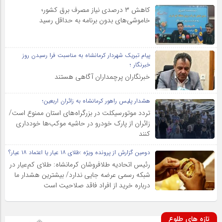
کاهش ۳ درصدی نیاز مصرف برق کشور؛
خاموشی‌های بدون برنامه به حداقل رسید
پیام تبریک شهردار کرمانشاه به مناسبت فرا رسیدن روز
خبرنگار ؛
خبرنگاران پرچمداران آگاهی هستند
هشدار پلیس راهور کرمانشاه به زائران اربعین؛
تردد موتورسیکلت در بزرگراه‌های استان ممنوع است/
زائران از پارک خودرو در حاشیه موکب‌ها خودداری
کنند
دومین گزارش از پرونده ویژه :طلای ۱۸ عیار یا اعتماد ۱۸ عیار؟
رئیس اتحادیه طلافروشان کرمانشاه: طلای کم‌عیار در
شبکه رسمی عرضه جایی ندارد/ بیشترین هشدار ما
درباره خرید از افراد فاقد صلاحیت است
تازه های طلوع