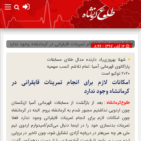
صفحه نخست
پیش نویس
14 آبان 1397 - 8:46
شناسه : 10887
شهلا بهروزی‌راد دارنده مدال طلای مسابقات
پاراکانوی قهرمانی آسیا: تمام تلاشم کسب سهمیه
۲۰۲۰ توکیو است
امکانات لازم برای انجام تمرینات قایقرانی در
کرمانشاه وجود ندارد
طلوع‌‌کرمانشاه :
بعد از بازگشت از مسابقات قهرمانی آسیا ازبکستان
چون اردویی نداشتیم مجبور شدم به کرمانشاه بروم. البته در کرمانشاه
چون امکانات لازم برای انجام تمرینات قایقرانی وجود ندارد فعلا
تمرینات بدنسازی خود را در اینجا دنبال می‌کنم/امیدوارم اردوی تیم
ملی هر چه سریعتر در دریاچه آزادی تشکیل شود، چون تاخیر در برپایی
اردو سبب می‌شود تا فرصت آماده‌سازی را از دست بدهم/وی گفت: