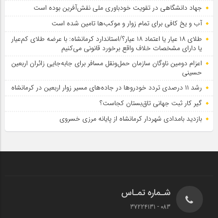
جهاد دانشگاهی در تقویت خودباوری ملی نقش‌آفرین بوده است
آب و یخ کافی برای تمام زوار و موکب‌ها تامین شده است
طلای ۱۸ عیار یا اعتماد ۱۸ عیار؟/استاندارد کرمانشاه: با عرضه طلای کم‌عیار
یا دارای مشخصات خلاف واقع برخورد قانونی می‌کنیم
اعزام دومین ناوگان سازمان حمل‌ونقل مسافر برای جابه‌جایی زائران اربعین
حسینی
رشد ۱۱ درصدی تردد خودروها در جاده‌های مسیر زوار اربعین در کرمانشاه
گیر کار ثبت جهانی تاق‌بستان کجاست؟
بازدید بامدادی شهردار کرمانشاه از پایانه مرزی خسروی
شـماره تمـاس
083 - 37224131