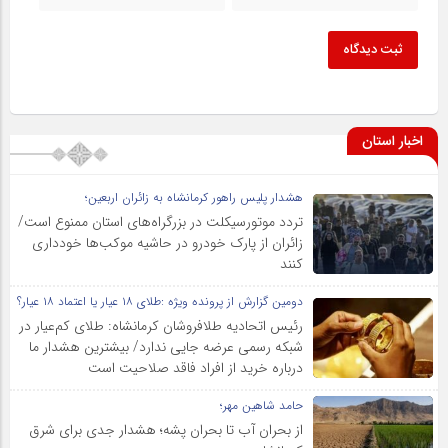
ثبت دیدگاه
اخبار استان
هشدار پلیس راهور کرمانشاه به زائران اربعین؛
تردد موتورسیکلت در بزرگراه‌های استان ممنوع است/
زائران از پارک خودرو در حاشیه موکب‌ها خودداری
کنند
دومین گزارش از پرونده ویژه :طلای ۱۸ عیار یا اعتماد ۱۸ عیار؟
رئیس اتحادیه طلافروشان کرمانشاه: طلای کم‌عیار در
شبکه رسمی عرضه جایی ندارد/ بیشترین هشدار ما
درباره خرید از افراد فاقد صلاحیت است
حامد شاهین مهر؛
از بحران آب تا بحران پشه؛ هشدار جدی برای شرق