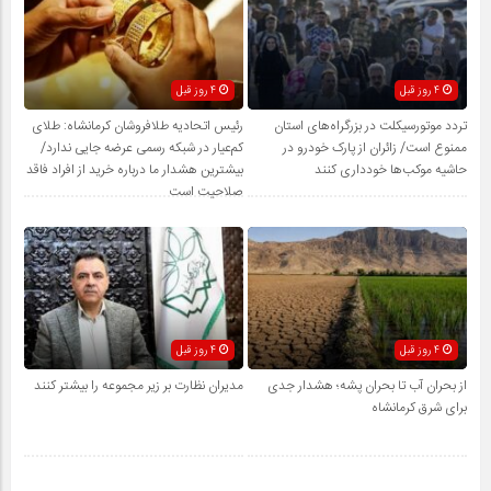
4 روز قبل
4 روز قبل
تردد موتورسیکلت در بزرگراه‌های استان
رئیس اتحادیه طلافروشان کرمانشاه: طلای
ممنوع است/ زائران از پارک خودرو در
کم‌عیار در شبکه رسمی عرضه جایی ندارد/
حاشیه موکب‌ها خودداری کنند
بیشترین هشدار ما درباره خرید از افراد فاقد
صلاحیت است
4 روز قبل
4 روز قبل
از بحران آب تا بحران پشه؛ هشدار جدی
مدیران نظارت بر زیر مجموعه را بیشتر کنند
برای شرق کرمانشاه