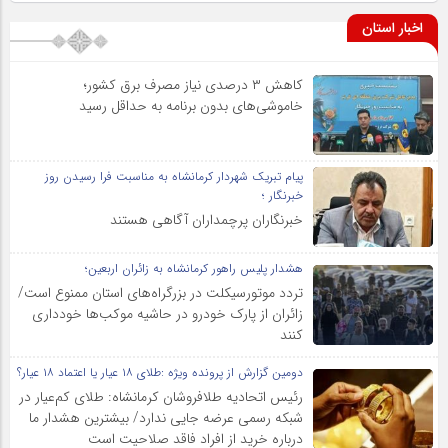
اخبار استان
کاهش ۳ درصدی نیاز مصرف برق کشور؛
خاموشی‌های بدون برنامه به حداقل رسید
پیام تبریک شهردار کرمانشاه به مناسبت فرا رسیدن روز
خبرنگار ؛
خبرنگاران پرچمداران آگاهی هستند
هشدار پلیس راهور کرمانشاه به زائران اربعین؛
تردد موتورسیکلت در بزرگراه‌های استان ممنوع است/
زائران از پارک خودرو در حاشیه موکب‌ها خودداری
کنند
دومین گزارش از پرونده ویژه :طلای ۱۸ عیار یا اعتماد ۱۸ عیار؟
رئیس اتحادیه طلافروشان کرمانشاه: طلای کم‌عیار در
شبکه رسمی عرضه جایی ندارد/ بیشترین هشدار ما
درباره خرید از افراد فاقد صلاحیت است