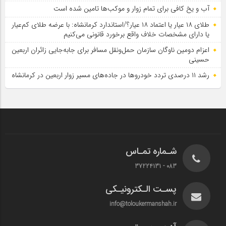
آب و یخ کافی برای تمام زوار و موکب‌ها تامین شده است
طلای ۱۸ عیار یا اعتماد ۱۸ عیار؟/استاندارد کرمانشاه: با عرضه طلای کم‌عیار
یا دارای مشخصات خلاف واقع برخورد قانونی می‌کنیم
اعزام دومین ناوگان سازمان حمل‌ونقل مسافر برای جابه‌جایی زائران اربعین
حسینی
رشد ۱۱ درصدی تردد خودروها در جاده‌های مسیر زوار اربعین در کرمانشاه
شـماره تمـاس
083 - 37224131
پسـت الـکترونیـکی
info@toloukermanshah.ir