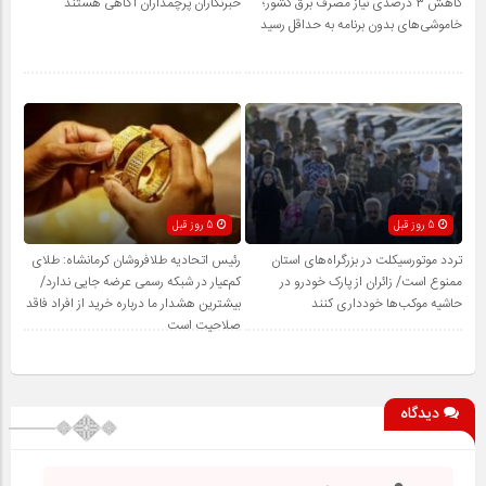
کاهش ۳ درصدی نیاز مصرف برق کشور؛
خبرنگاران پرچمداران آگاهی هستند
خاموشی‌های بدون برنامه به حداقل رسید
5 روز قبل
5 روز قبل
تردد موتورسیکلت در بزرگراه‌های استان
رئیس اتحادیه طلافروشان کرمانشاه: طلای
ممنوع است/ زائران از پارک خودرو در
کم‌عیار در شبکه رسمی عرضه جایی ندارد/
حاشیه موکب‌ها خودداری کنند
بیشترین هشدار ما درباره خرید از افراد فاقد
صلاحیت است
دیدگاه