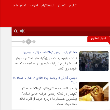
تلگرام
توییتر
اینستاگرام
آپارات
تماس با ما
اخبار استان
هشدار پلیس راهور کرمانشاه به زائران اربعین؛
تردد موتورسیکلت در بزرگراه‌های استان ممنوع
است/ زائران از پارک خودرو در حاشیه موکب‌ها
خودداری کنند
دومین گزارش از پرونده ویژه :طلای ۱۸ عیار یا اعتماد ۱۸
عیار؟
رئیس اتحادیه طلافروشان کرمانشاه: طلای
کم‌عیار در شبکه رسمی عرضه جایی ندارد/
بیشترین هشدار ما درباره خرید از افراد فاقد
صلاحیت است