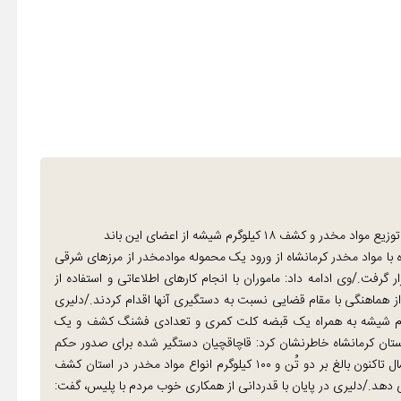
ف ۱۸ کیلوگرم شیشه از اعضای این باند
 با مواد مخدر کرمانشاه از ورود یک محموله موادمخدر از مرزهای شرقی
گرفت./وی ادامه داد: ماموران با انجام کارهای اطلاعاتی و استفاده از
 هماهنگی با مقام قضایی نسبت به دستگیری آنها اقدام کردند./دلیری
ازرسی از مخفیگاه این قاچاقچیان مواد مخدر، ۱۸ کیلوگرم شیشه به همراه یک قبضه کلت کمری و تعدادی فشنگ کشف و یک
ستان کرمانشاه خاطرنشان کرد: قاچاقچیان دستگیر شده برای صدور حکم
لازم تحویل مراجع قضایی شدند./وی در ادامه گفت: از ابتدای امسال تاکنون بالغ بر دو تُن و ۱۰۰ کیلوگرم انواع مواد مخدر در استان کشف
ه سال قبل ۸۵ درصد رشد نشان می دهد./دلیری در پایان با قدردانی از همکاری خوب مردم با پلیس، گفت: