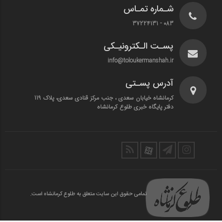
شـماره تمـاس
083 - 37224131
پسـت الـکترونیـکی
info@toloukermanshah.ir
آدرس پسـتی
کرمانشاه خیابان سعدی ، جنب مرکز قنادی سعدی، پلاک 119
دفتر پایگاه خبری طلوع کرمانشاه
تمامی حقوق این سایت متعلق به طلوع کرمانشاه است.