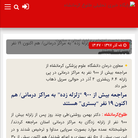
صفحه نخست
اجتماعی
»
اخبار استان
»
سلامت
08 آذر 1397 - 13:47
شناسه : 12265
معاون درمان دانشگاه علوم پزشکی کرمانشاه از
مراجعه بیش از ۹۰۰ نفر به مراکز درمانی در پی
زلزله ۶.۴ ریشتری 4 آذر در حوالی سرپل ذهاب
خبر داد
مراجعه بیش از ۹۰۰ “زلزله زده” به مراکز درمانی/ هم
اکنون ۱۹ نفر “بستری” هستند
طلوع‌‌کرمانشاه :
دکتر بهمن روشنی:طی چند روز پس از زلزله بیش از
۹۰۰ نفر از زلزله زدگان به مراکز درمانی استان مراجعه کردند/
خوشبختانه عمده موارد بصورت سرپایی مداوا و ترخیص شدند و در
این بین بیش از ۵۰ نفر بستری و اعزام شدند/ هم اکنون بیش از ۳۰