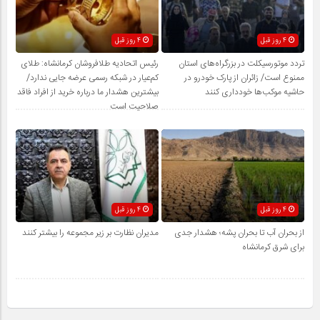
4 روز قبل
4 روز قبل
تردد موتورسیکلت در بزرگراه‌های استان
رئیس اتحادیه طلافروشان کرمانشاه: طلای
ممنوع است/ زائران از پارک خودرو در
کم‌عیار در شبکه رسمی عرضه جایی ندارد/
حاشیه موکب‌ها خودداری کنند
بیشترین هشدار ما درباره خرید از افراد فاقد
صلاحیت است
4 روز قبل
4 روز قبل
از بحران آب تا بحران پشه؛ هشدار جدی
مدیران نظارت بر زیر مجموعه را بیشتر کنند
برای شرق کرمانشاه