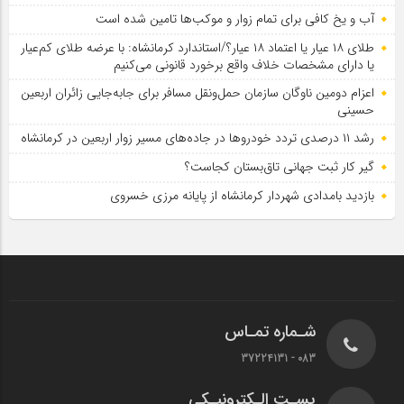
آب و یخ کافی برای تمام زوار و موکب‌ها تامین شده است
طلای ۱۸ عیار یا اعتماد ۱۸ عیار؟/استاندارد کرمانشاه: با عرضه طلای کم‌عیار
یا دارای مشخصات خلاف واقع برخورد قانونی می‌کنیم
اعزام دومین ناوگان سازمان حمل‌ونقل مسافر برای جابه‌جایی زائران اربعین
حسینی
رشد ۱۱ درصدی تردد خودروها در جاده‌های مسیر زوار اربعین در کرمانشاه
گیر کار ثبت جهانی تاق‌بستان کجاست؟
بازدید بامدادی شهردار کرمانشاه از پایانه مرزی خسروی
شـماره تمـاس
083 - 37224131
پسـت الـکترونیـکی