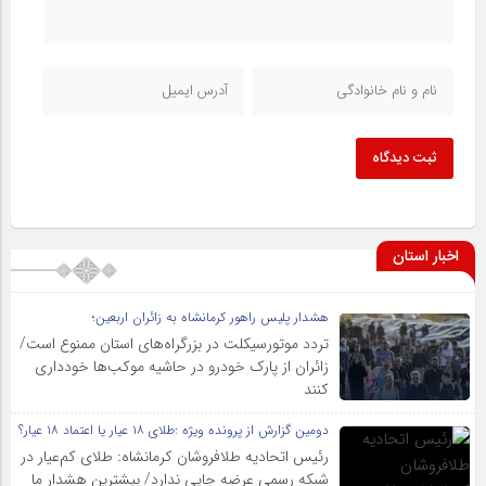
ثبت دیدگاه
اخبار استان
هشدار پلیس راهور کرمانشاه به زائران اربعین؛
تردد موتورسیکلت در بزرگراه‌های استان ممنوع است/
زائران از پارک خودرو در حاشیه موکب‌ها خودداری
کنند
دومین گزارش از پرونده ویژه :طلای ۱۸ عیار یا اعتماد ۱۸ عیار؟
رئیس اتحادیه طلافروشان کرمانشاه: طلای کم‌عیار در
شبکه رسمی عرضه جایی ندارد/ بیشترین هشدار ما