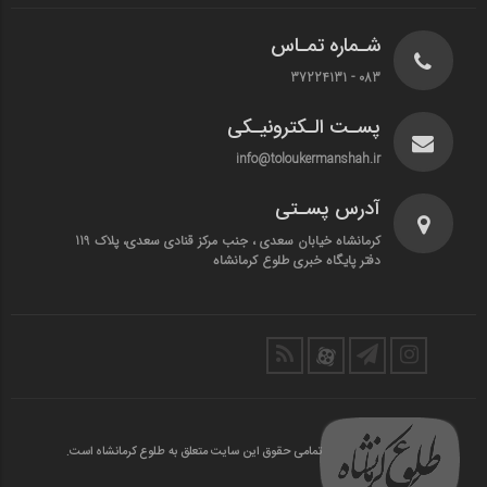
شـماره تمـاس
083 - 37224131
پسـت الـکترونیـکی
info@toloukermanshah.ir
آدرس پسـتی
کرمانشاه خیابان سعدی ، جنب مرکز قنادی سعدی، پلاک 119
دفتر پایگاه خبری طلوع کرمانشاه
تمامی حقوق این سایت متعلق به طلوع کرمانشاه است.