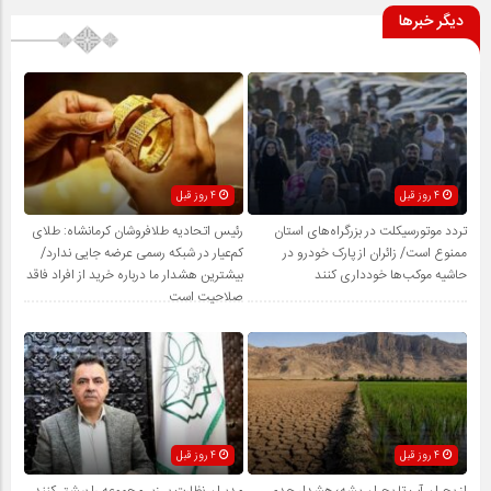
دیگر خبرها
4 روز قبل
4 روز قبل
تردد موتورسیکلت در بزرگراه‌های استان
رئیس اتحادیه طلافروشان کرمانشاه: طلای
ممنوع است/ زائران از پارک خودرو در
کم‌عیار در شبکه رسمی عرضه جایی ندارد/
حاشیه موکب‌ها خودداری کنند
بیشترین هشدار ما درباره خرید از افراد فاقد
صلاحیت است
4 روز قبل
4 روز قبل