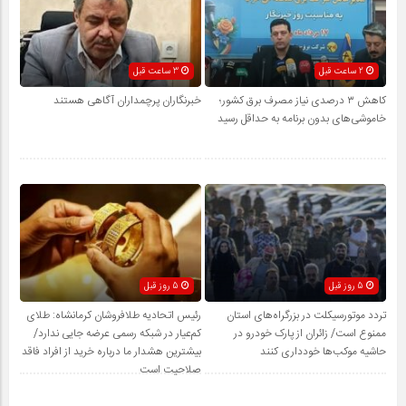
2 ساعت قبل
3 ساعت قبل
کاهش ۳ درصدی نیاز مصرف برق کشور؛
خبرنگاران پرچمداران آگاهی هستند
خاموشی‌های بدون برنامه به حداقل رسید
5 روز قبل
5 روز قبل
تردد موتورسیکلت در بزرگراه‌های استان
رئیس اتحادیه طلافروشان کرمانشاه: طلای
ممنوع است/ زائران از پارک خودرو در
کم‌عیار در شبکه رسمی عرضه جایی ندارد/
حاشیه موکب‌ها خودداری کنند
بیشترین هشدار ما درباره خرید از افراد فاقد
صلاحیت است