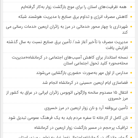
همه ظرفیت‌های استان را برای موج بازگشت زوار به‌کار گرفته‌ایم
کاهش مصرف انرژی و تداوم برق صنایع با مدیریت هوشمند شبکه
شهرداری با چهار محور خدماتی در مرز به زائران اربعین خدمات رسانی می
کند
مدیریت مصرف با تأخیر آغاز شد/ تأمین برق صنایع نسبت به سال گذشته
افزایش یافت
نسخه استاندار برای کاهش آسیب‌های اجتماعی در کرمانشاه؛«مدیریت
محله‌محور» کلید تحول اجتماعی استان
مدارس از اول مهر به‌صورت حضوری بازگشایی می‌شوند
فضاسازی ایام اربعین حسینی در کرمانشاه انجام شد
انتقال ۱۵ مصدوم سانحه واژگونی اتوبوس زائران ایرانی در عراق به کشور از
مرز خسروی
تأمین بی‌وقفه آرد و نان زوار اربعین در مرز خسروی
نان کامل از کارخانه تا سفره مردم باید به یک فرهنگ عمومی تبدیل شود
ترافیک پرحجم در مسیر بازگشت زوار اربعین در کرمانشاه
گرمای ماندگار در کرمانشاه؛ احتمال نفوذ غبار به نواحی مرزی استان