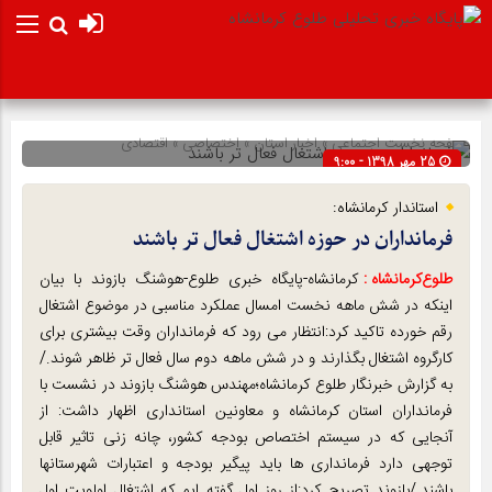
صفحه نخست
اجتماعی
»
اخبار استان
»
اختصاصی
»
اقتصادی
25 مهر 1398 - 9:00
شناسه : 126541
استاندار کرمانشاه:
فرمانداران در حوزه اشتغال فعال تر باشند
طلوع‌‌کرمانشاه :
کرمانشاه-پایگاه خبری طلوع-هوشنگ بازوند با بیان
اینکه در شش ماهه نخست امسال عملکرد مناسبی در موضوع اشتغال
رقم خورده تاکید کرد:انتظار می رود که فرمانداران وقت بیشتری برای
کارگروه اشتغال بگذارند و در شش ماهه دوم سال فعال تر ظاهر شوند./
به گزارش خبرنگار طلوع کرمانشاه؛مهندس هوشنگ بازوند در نشست با
فرمانداران استان کرمانشاه و معاونین استانداری اظهار داشت: از
آنجایی که در سیستم اختصاص بودجه کشور، چانه زنی تاثیر قابل
توجهی دارد فرمانداری ها باید پیگیر بودجه و اعتبارات شهرستانها
باشند./بازوند تصریح کرد:از روز اول گفته ایم که اشتغال اولویت اول