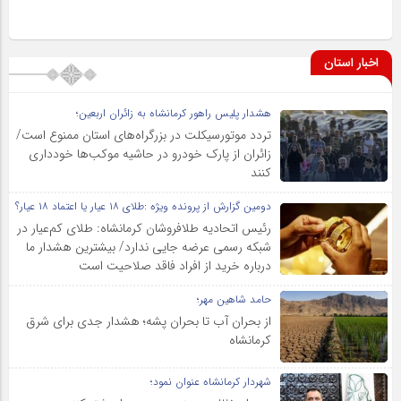
اخبار استان
هشدار پلیس راهور کرمانشاه به زائران اربعین؛
تردد موتورسیکلت در بزرگراه‌های استان ممنوع است/
زائران از پارک خودرو در حاشیه موکب‌ها خودداری
کنند
دومین گزارش از پرونده ویژه :طلای ۱۸ عیار یا اعتماد ۱۸ عیار؟
رئیس اتحادیه طلافروشان کرمانشاه: طلای کم‌عیار در
شبکه رسمی عرضه جایی ندارد/ بیشترین هشدار ما
درباره خرید از افراد فاقد صلاحیت است
حامد شاهین مهر؛
از بحران آب تا بحران پشه؛ هشدار جدی برای شرق
کرمانشاه
شهردار کرمانشاه عنوان نمود؛