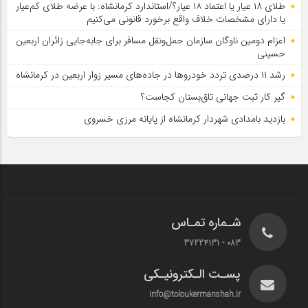
طلای ۱۸ عیار یا اعتماد ۱۸ عیار؟/استاندارد کرمانشاه: با عرضه طلای کم‌عیار
یا دارای مشخصات خلاف واقع برخورد قانونی می‌کنیم
اعزام دومین ناوگان سازمان حمل‌ونقل مسافر برای جابه‌جایی زائران اربعین
حسینی
رشد ۱۱ درصدی تردد خودروها در جاده‌های مسیر زوار اربعین در کرمانشاه
گیر کار ثبت جهانی تاق‌بستان کجاست؟
بازدید بامدادی شهردار کرمانشاه از پایانه مرزی خسروی
شـماره تمـاس
083 - 37224131
پسـت الـکترونیـکی
info@toloukermanshah.ir