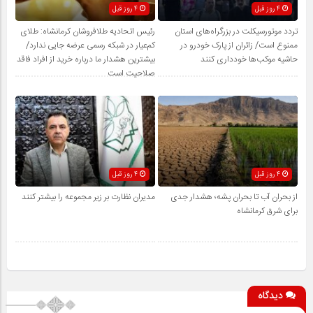
4 روز قبل
4 روز قبل
تردد موتورسیکلت در بزرگراه‌های استان
رئیس اتحادیه طلافروشان کرمانشاه: طلای
ممنوع است/ زائران از پارک خودرو در
کم‌عیار در شبکه رسمی عرضه جایی ندارد/
حاشیه موکب‌ها خودداری کنند
بیشترین هشدار ما درباره خرید از افراد فاقد
صلاحیت است
4 روز قبل
4 روز قبل
از بحران آب تا بحران پشه؛ هشدار جدی
مدیران نظارت بر زیر مجموعه را بیشتر کنند
برای شرق کرمانشاه
دیدگاه