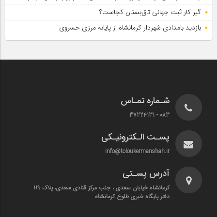
گیر کار ثبت جهانی تاق‌بستان کجاست؟
بازدید بامدادی شهردار کرمانشاه از پایانه مرزی خسروی
شـماره تمـاس
083 - 37224131
پسـت الـکترونیـکی
info@toloukermanshah.ir
آدرس پسـتی
کرمانشاه خیابان سعدی ، جنب مرکز قنادی سعدی، پلاک 119
دفتر پایگاه خبری طلوع کرمانشاه