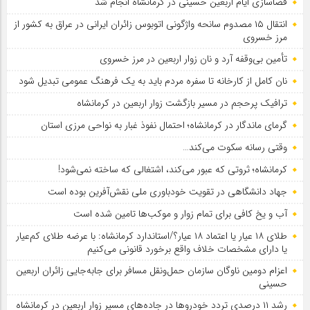
فضاسازی ایام اربعین حسینی در کرمانشاه انجام شد
انتقال ۱۵ مصدوم سانحه واژگونی اتوبوس زائران ایرانی در عراق به کشور از
مرز خسروی
تأمین بی‌وقفه آرد و نان زوار اربعین در مرز خسروی
نان کامل از کارخانه تا سفره مردم باید به یک فرهنگ عمومی تبدیل شود
ترافیک پرحجم در مسیر بازگشت زوار اربعین در کرمانشاه
گرمای ماندگار در کرمانشاه؛ احتمال نفوذ غبار به نواحی مرزی استان
وقتی رسانه سکوت می‌کند…
کرمانشاه؛ ثروتی که عبور می‌کند، اشتغالی که ساخته نمی‌شود!
جهاد دانشگاهی در تقویت خودباوری ملی نقش‌آفرین بوده است
آب و یخ کافی برای تمام زوار و موکب‌ها تامین شده است
طلای ۱۸ عیار یا اعتماد ۱۸ عیار؟/استاندارد کرمانشاه: با عرضه طلای کم‌عیار
یا دارای مشخصات خلاف واقع برخورد قانونی می‌کنیم
اعزام دومین ناوگان سازمان حمل‌ونقل مسافر برای جابه‌جایی زائران اربعین
حسینی
رشد ۱۱ درصدی تردد خودروها در جاده‌های مسیر زوار اربعین در کرمانشاه