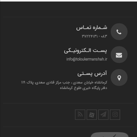
شـماره تمـاس
083 - 37224131
پسـت الـکترونیـکی
info@toloukermanshah.ir
آدرس پسـتی
کرمانشاه خیابان سعدی ، جنب مرکز قنادی سعدی، پلاک 119
دفتر پایگاه خبری طلوع کرمانشاه