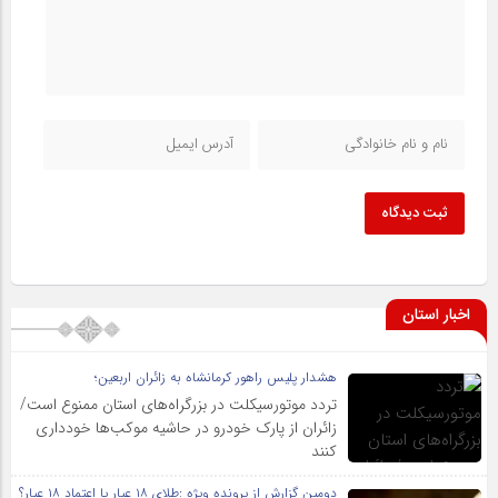
ثبت دیدگاه
اخبار استان
هشدار پلیس راهور کرمانشاه به زائران اربعین؛
تردد موتورسیکلت در بزرگراه‌های استان ممنوع است/
زائران از پارک خودرو در حاشیه موکب‌ها خودداری
کنند
دومین گزارش از پرونده ویژه :طلای ۱۸ عیار یا اعتماد ۱۸ عیار؟