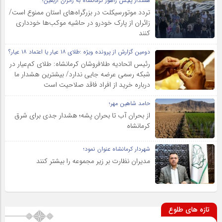
هشدار پلیس راهور کرمانشاه به زائران اربعین؛
تردد موتورسیکلت در بزرگراه‌های استان ممنوع است/
زائران از پارک خودرو در حاشیه موکب‌ها خودداری
کنند
دومین گزارش از پرونده ویژه :طلای ۱۸ عیار یا اعتماد ۱۸ عیار؟
رئیس اتحادیه طلافروشان کرمانشاه: طلای کم‌عیار در
شبکه رسمی عرضه جایی ندارد/ بیشترین هشدار ما
درباره خرید از افراد فاقد صلاحیت است
حامد شاهین مهر؛
از بحران آب تا بحران پشه؛ هشدار جدی برای شرق
کرمانشاه
شهردار کرمانشاه عنوان نمود؛
مدیران نظارت بر زیر مجموعه را بیشتر کنند
تازه های طلوع