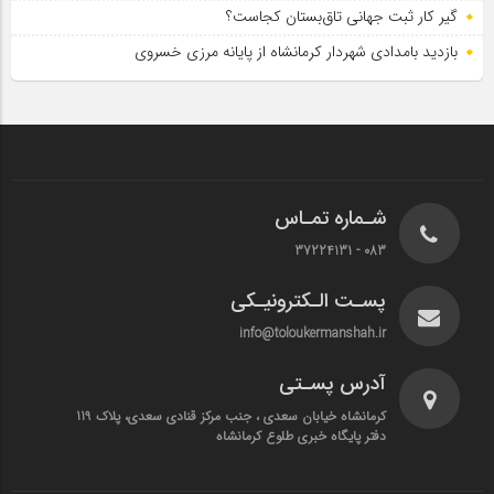
گیر کار ثبت جهانی تاق‌بستان کجاست؟
بازدید بامدادی شهردار کرمانشاه از پایانه مرزی خسروی
شـماره تمـاس
083 - 37224131
پسـت الـکترونیـکی
info@toloukermanshah.ir
آدرس پسـتی
کرمانشاه خیابان سعدی ، جنب مرکز قنادی سعدی، پلاک 119
دفتر پایگاه خبری طلوع کرمانشاه