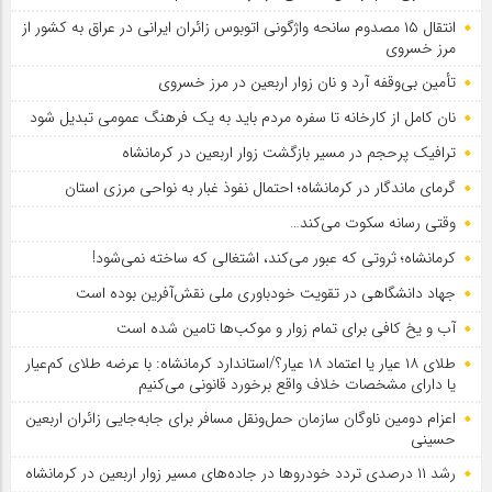
انتقال ۱۵ مصدوم سانحه واژگونی اتوبوس زائران ایرانی در عراق به کشور از
مرز خسروی
تأمین بی‌وقفه آرد و نان زوار اربعین در مرز خسروی
نان کامل از کارخانه تا سفره مردم باید به یک فرهنگ عمومی تبدیل شود
ترافیک پرحجم در مسیر بازگشت زوار اربعین در کرمانشاه
گرمای ماندگار در کرمانشاه؛ احتمال نفوذ غبار به نواحی مرزی استان
وقتی رسانه سکوت می‌کند…
کرمانشاه؛ ثروتی که عبور می‌کند، اشتغالی که ساخته نمی‌شود!
جهاد دانشگاهی در تقویت خودباوری ملی نقش‌آفرین بوده است
آب و یخ کافی برای تمام زوار و موکب‌ها تامین شده است
طلای ۱۸ عیار یا اعتماد ۱۸ عیار؟/استاندارد کرمانشاه: با عرضه طلای کم‌عیار
یا دارای مشخصات خلاف واقع برخورد قانونی می‌کنیم
اعزام دومین ناوگان سازمان حمل‌ونقل مسافر برای جابه‌جایی زائران اربعین
حسینی
رشد ۱۱ درصدی تردد خودروها در جاده‌های مسیر زوار اربعین در کرمانشاه