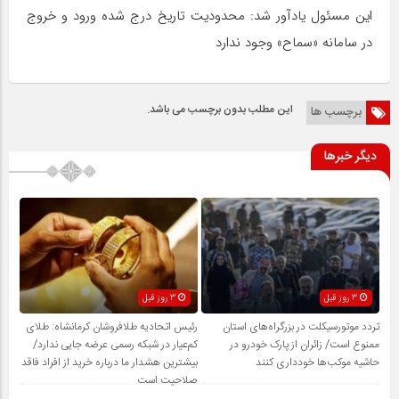
این مسئول یادآور شد: محدودیت تاریخ درج شده ورود و خروج
در سامانه «سماح» وجود ندارد
این مطلب بدون برچسب می باشد.
برچسب ها
دیگر خبرها
3 روز قبل
3 روز قبل
تردد موتورسیکلت در بزرگراه‌های استان
رئیس اتحادیه طلافروشان کرمانشاه: طلای
ممنوع است/ زائران از پارک خودرو در
کم‌عیار در شبکه رسمی عرضه جایی ندارد/
حاشیه موکب‌ها خودداری کنند
بیشترین هشدار ما درباره خرید از افراد فاقد
صلاحیت است