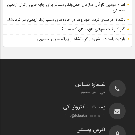
اعزام دومین ناوگان سازمان حمل‌ونقل مسافر برای جابه‌جایی زائران اربعین
حسینی
رشد ۱۱ درصدی تردد خودروها در جاده‌های مسیر زوار اربعین در کرمانشاه
گیر کار ثبت جهانی تاق‌بستان کجاست؟
بازدید بامدادی شهردار کرمانشاه از پایانه مرزی خسروی
شـماره تمـاس
083 - 37224131
پسـت الـکترونیـکی
info@toloukermanshah.ir
آدرس پسـتی