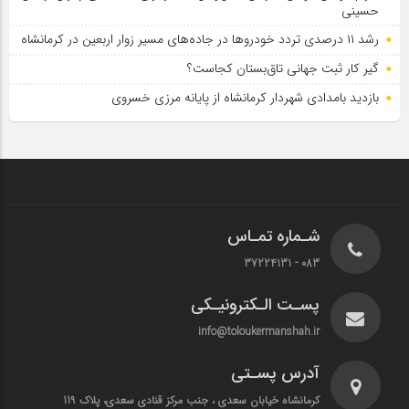
حسینی
رشد ۱۱ درصدی تردد خودروها در جاده‌های مسیر زوار اربعین در کرمانشاه
گیر کار ثبت جهانی تاق‌بستان کجاست؟
بازدید بامدادی شهردار کرمانشاه از پایانه مرزی خسروی
شـماره تمـاس
083 - 37224131
پسـت الـکترونیـکی
info@toloukermanshah.ir
آدرس پسـتی
کرمانشاه خیابان سعدی ، جنب مرکز قنادی سعدی، پلاک 119