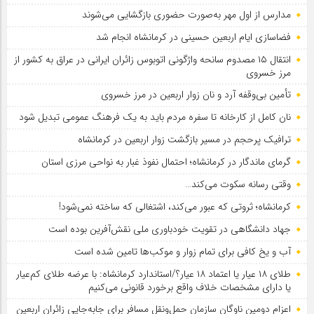
مدارس از اول مهر به‌صورت حضوری بازگشایی می‌شوند
فضاسازی ایام اربعین حسینی در کرمانشاه انجام شد
انتقال ۱۵ مصدوم سانحه واژگونی اتوبوس زائران ایرانی در عراق به کشور از
مرز خسروی
تأمین بی‌وقفه آرد و نان زوار اربعین در مرز خسروی
نان کامل از کارخانه تا سفره مردم باید به یک فرهنگ عمومی تبدیل شود
ترافیک پرحجم در مسیر بازگشت زوار اربعین در کرمانشاه
گرمای ماندگار در کرمانشاه؛ احتمال نفوذ غبار به نواحی مرزی استان
وقتی رسانه سکوت می‌کند…
کرمانشاه؛ ثروتی که عبور می‌کند، اشتغالی که ساخته نمی‌شود!
جهاد دانشگاهی در تقویت خودباوری ملی نقش‌آفرین بوده است
آب و یخ کافی برای تمام زوار و موکب‌ها تامین شده است
طلای ۱۸ عیار یا اعتماد ۱۸ عیار؟/استاندارد کرمانشاه: با عرضه طلای کم‌عیار
یا دارای مشخصات خلاف واقع برخورد قانونی می‌کنیم
اعزام دومین ناوگان سازمان حمل‌ونقل مسافر برای جابه‌جایی زائران اربعین