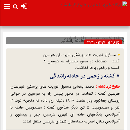
صفحه نخست
اجتماعی
»
اخبار استان
26 آذر 1397 - 21:31
شناسه : 13605
مسئول فوریت های پزشکی شهرستان هرسین
گفت : تصادف در محور پلیسراه به هرسین ۸
کشته و زخمی برجا گذاشت.
۸ کشته و زخمی در حادثه رانندگی
طلوع‌‌کرمانشاه :
محمد بخشی مسئول فوریت های پزشکی شهرستان
هرسین گفت : تصادف در محور پلیس راه به هرسین در حوالی
روستای چغاکبود ودر ساعت ۱۸:۲۰ دقیقه رخ داده که منجربه فوت ۳
نفر و مصدومیت ۵ تن دیگر شد/وی گفت : مصدومین حادثه با
آمبولانس پایگاههای جاده ای شهری هرسین، چهر و بیستون و
آمبولانس هلال احمر به بیمارستان شهدای هرسین منتقل شدند