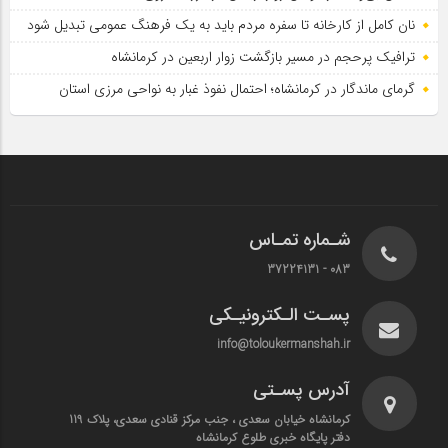
نان کامل از کارخانه تا سفره مردم باید به یک فرهنگ عمومی تبدیل شود
ترافیک پرحجم در مسیر بازگشت زوار اربعین در کرمانشاه
گرمای ماندگار در کرمانشاه؛ احتمال نفوذ غبار به نواحی مرزی استان
شـماره تمـاس
083 - 37224131
پسـت الـکترونیـکی
info@toloukermanshah.ir
آدرس پسـتی
کرمانشاه خیابان سعدی ، جنب مرکز قنادی سعدی، پلاک 119
دفتر پایگاه خبری طلوع کرمانشاه