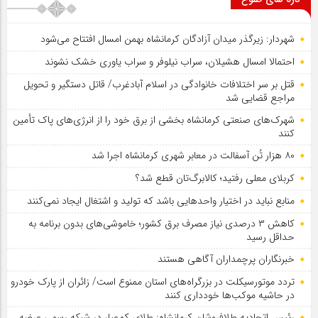
شهردار: زیرگذر میدان آزادگان کرمانشاه بهمن امسال افتتاح می‌شود
احتمالا امسال هشیلان، سراب نیلوفر و سراب یاوری خشک نشوند
قتل بر سر اختلافات خانوادگی در اسلام آبادغرب/ قاتل دستگیر و تحویل
مراجع قضایی شد
شهرک‌های صنعتی کرمانشاه بخشی از برق خود را از انرژی‌های پاک تأمین
کنند
۸۰ هزار تُن آسفالت در معابر شهری کرمانشاه اجرا شد
کربلای معلی رفتید؛ کالابرگ‌تان قطع شد؟
منابع نباید در اختیار واحدهایی باشد که تولید و اشتغال ایجاد نمی‌کنند
کاهش ۳ درصدی نیاز مصرف برق کشور؛ خاموشی‌های بدون برنامه به
حداقل رسید
خبرنگاران پرچمداران آگاهی هستند
تردد موتورسیکلت در بزرگراه‌های استان ممنوع است/ زائران از پارک خودرو
در حاشیه موکب‌ها خودداری کنند
رئیس اتحادیه طلافروشان کرمانشاه: طلای کم‌عیار در شبکه رسمی عرضه