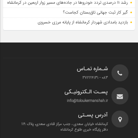
رشد ۱۱ درصدی تردد خودروها در جاده‌های مسیر زوار اربعین در کرمانشاه
گیر کار ثبت جهانی تاق‌بستان کجاست؟
بازدید بامدادی شهردار کرمانشاه از پایانه مرزی خسروی
شـماره تمـاس
083 - 37224131
پسـت الـکترونیـکی
info@toloukermanshah.ir
آدرس پسـتی
کرمانشاه خیابان سعدی ، جنب مرکز قنادی سعدی، پلاک 119
دفتر پایگاه خبری طلوع کرمانشاه